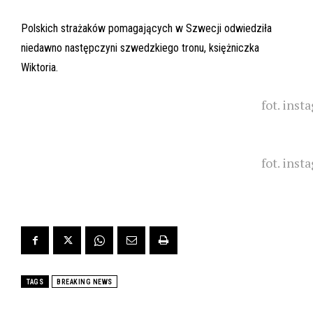
Polskich strażaków pomagających w Szwecji odwiedziła
niedawno następczyni szwedzkiego tronu, księżniczka
Wiktoria.
fot. inst
fot. inst
TAGS
BREAKING NEWS