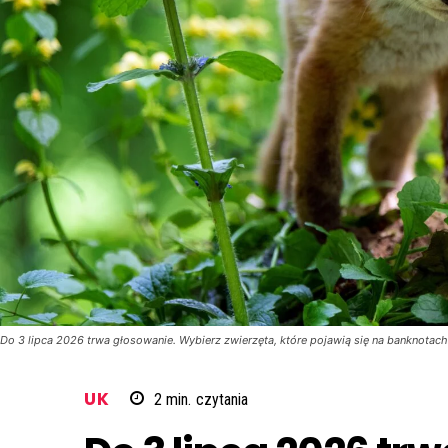
Do 3 lipca 2026 trwa głosowanie. Wybierz zwierzęta, które pojawią się na banknotach
UK
2
min.
czytania