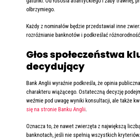
gatunki. Od łososia atlantyckiego i żaby trawnej, pr
olbrzymiego.
Każdy z nominałów będzie przedstawiał inne zwier
rozróżnianie banknotów i podkreślać różnorodnoś
Głos społeczeństwa klu
decydujący
Bank Anglii wyraźnie podkreśla, że opinia publicz
charakteru wiążącego. Ostateczną decyzję podejmi
weźmie pod uwagę wyniki konsultacji, ale także kw
się na stronie Banku Anglii
.
Oznacza to, że nawet zwierzęta z największą licz
banknotach, jeśli nie spełnią wszystkich kryteriów