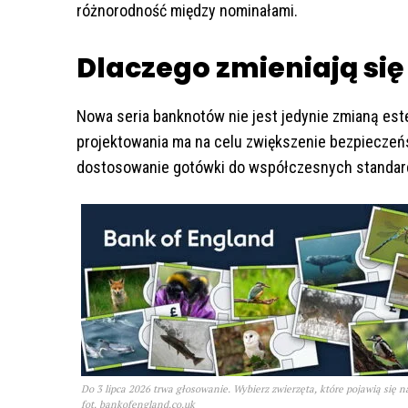
różnorodność między nominałami.
Dlaczego zmieniają si
Nowa seria banknotów nie jest jedynie zmianą este
projektowania ma na celu zwiększenie bezpieczeńs
dostosowanie gotówki do współczesnych standar
Do 3 lipca 2026 trwa głosowanie. Wybierz zwierzęta, które pojawią się 
fot. bankofengland.co.uk