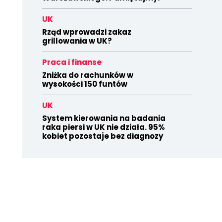
UK
Rząd wprowadzi zakaz
grillowania w UK?
Praca i finanse
Zniżka do rachunków w
wysokości 150 funtów
UK
System kierowania na badania
raka piersi w UK nie działa. 95%
kobiet pozostaje bez diagnozy