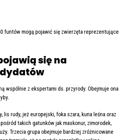
 50 funtów mogą pojawić się zwierzęta reprezentujące
pojawią się na
ndydatów
ą wspólnie z ekspertami ds. przyrody. Obejmuje ona
ryby.
 lis rudy, jeż europejski, foka szara, kuna leśna oraz
spośród takich gatunków jak maskonur, zimorodek,
ł duży. Trzecia grupa obejmuje bardziej zróżnicowane