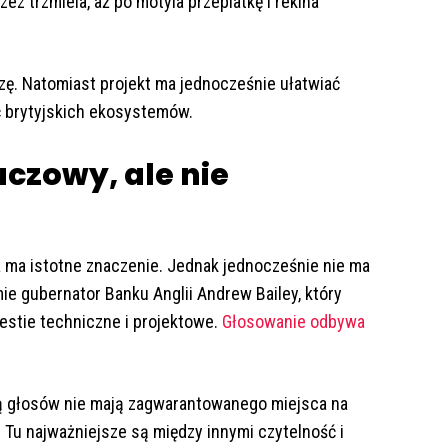
zez trzmiela, aż po motyla przeplatkę i rekina
zę. Natomiast projekt ma jednocześnie ułatwiać
ć brytyjskich ekosystemów.
czowy, ale nie
na ma istotne znaczenie. Jednak jednocześnie nie ma
e gubernator Banku Anglii Andrew Bailey, który
estie techniczne i projektowe.
Głosowanie odbywa
bą głosów nie mają zagwarantowanego miejsca na
. Tu najważniejsze są między innymi czytelność i