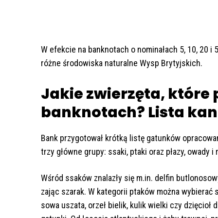
W efekcie na banknotach o nominałach 5, 10, 20 i
różne środowiska naturalne Wysp Brytyjskich.
Jakie zwierzęta, które 
banknotach? Lista ka
Bank przygotował krótką listę gatunków opracowan
trzy główne grupy: ssaki, ptaki oraz płazy, owady i 
Wśród ssaków znalazły się m.in. delfin butlonosowy,
zając szarak. W kategorii ptaków można wybierać 
sowa uszata, orzeł bielik, kulik wielki czy dzięcio