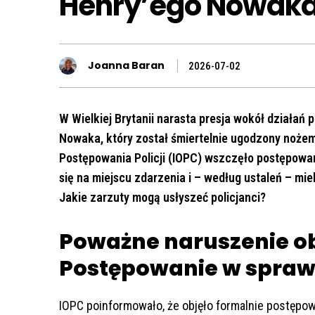
Henry’ego Nowak
Joanna Baran
2026-07-02
W Wielkiej Brytanii narasta presja wokół działań p
Nowaka, który został śmiertelnie ugodzony nożem
Postępowania Policji (IOPC) wszczęło postępowani
się na miejscu zdarzenia i – według ustaleń – mi
Jakie zarzuty mogą usłyszeć policjanci?
Poważne naruszenie o
Postępowanie w sprawi
IOPC poinformowało, że objęło formalnie postępo