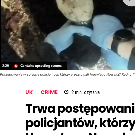
Postępowanie w sprawie policjantów, którzy aresztowali Henry'ego Nowaka? Kadr z 
UK
CRIME
2
min.
czytania
Trwa postępowani
policjantów, którz