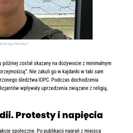
 Henry’ego Nowaka?
ry później został skazany na dożywocie z minimalnym
przejmością”. Nie zakuli go w kajdanki w taki sam
erzonego śledztwa IOPC. Podczas dochodzenia
licjantów wpływały uprzedzenia związane z religią,
i. Protesty i napięcia
cje społeczne. Po publikacji nagrań z miejsca