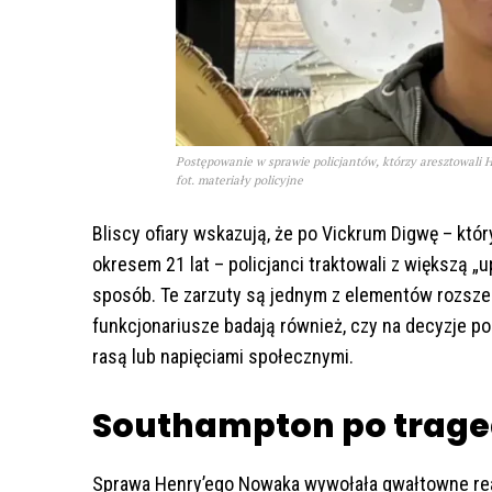
Postępowanie w sprawie policjantów, którzy aresztowali
fot. materiały policyjne
Bliscy ofiary wskazują, że po Vickrum Digwę – któ
okresem 21 lat – policjanci traktowali z większą „u
sposób. Te zarzuty są jednym z elementów rozsz
funkcjonariusze badają również, czy na decyzje po
rasą lub napięciami społecznymi.
Southampton po tragedi
Sprawa Henry’ego Nowaka wywołała gwałtowne reak