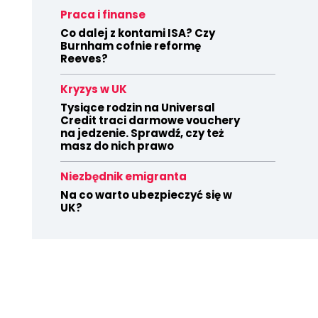
Praca i finanse
Co dalej z kontami ISA? Czy
Burnham cofnie reformę
Reeves?
Kryzys w UK
Tysiące rodzin na Universal
Credit traci darmowe vouchery
na jedzenie. Sprawdź, czy też
masz do nich prawo
Niezbędnik emigranta
Na co warto ubezpieczyć się w
UK?