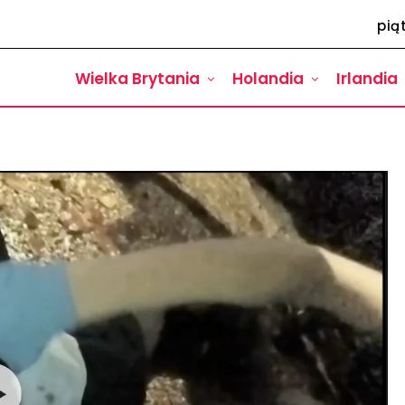
pią
Wielka Brytania
Holandia
Irlandia