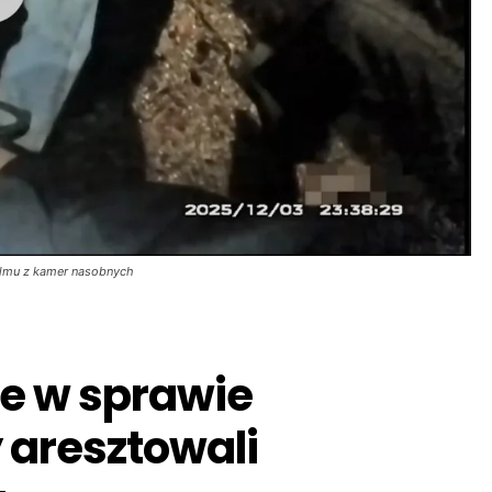
filmu z kamer nasobnych
e w sprawie
y aresztowali