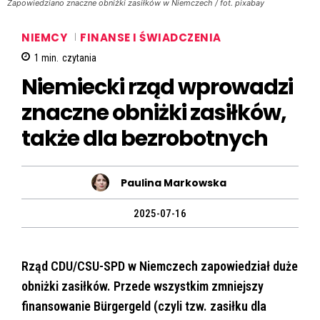
Zapowiedziano znaczne obniżki zasiłków w Niemczech / fot. pixabay
NIEMCY
FINANSE I ŚWIADCZENIA
1
min.
czytania
Niemiecki rząd wprowadzi
znaczne obniżki zasiłków,
także dla bezrobotnych
Paulina Markowska
2025-07-16
Rząd CDU/CSU-SPD w Niemczech zapowiedział duże
obniżki zasiłków. Przede wszystkim zmniejszy
finansowanie Bürgergeld (czyli tzw. zasiłku dla