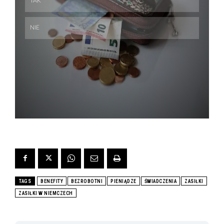
Skip
TAGS
BENEFITY
BEZROBOTNI
PIENIĄDZE
ŚWIADCZENIA
ZASIŁKI
ZASIŁKI W NIEMCZECH