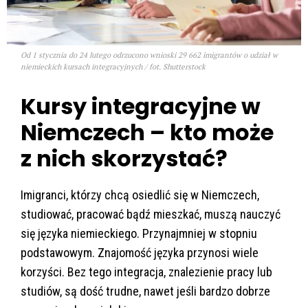
Od 1 stycznia do 24 lutego odrzucono wnioski 29 662 imigrantów o udział w
niemieckich kursach integracyjnych / fot. Shutterstock
Kursy integracyjne w
Niemczech – kto może
z nich skorzystać?
Imigranci, którzy chcą osiedlić się w Niemczech,
studiować, pracować bądź mieszkać, muszą nauczyć
się języka niemieckiego. Przynajmniej w stopniu
podstawowym. Znajomość języka przynosi wiele
korzyści. Bez tego integracja, znalezienie pracy lub
studiów, są dość trudne, nawet jeśli bardzo dobrze