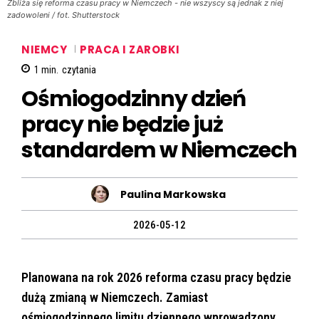
Zbliża się reforma czasu pracy w Niemczech - nie wszyscy są jednak z niej
zadowoleni / fot. Shutterstock
NIEMCY
PRACA I ZAROBKI
1
min.
czytania
Ośmiogodzinny dzień
pracy nie będzie już
standardem w Niemczech
Paulina Markowska
2026-05-12
Planowana na rok 2026 reforma czasu pracy będzie
dużą zmianą w Niemczech. Zamiast
ośmiogodzinnego limitu dziennego wprowadzony