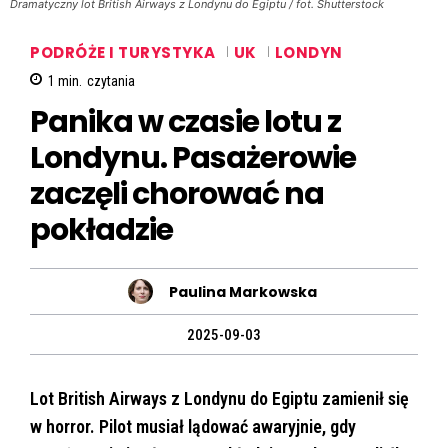
Dramatyczny lot British Airways z Londynu do Egiptu / fot. Shutterstock
PODRÓŻE I TURYSTYKA
UK
LONDYN
1
min.
czytania
Panika w czasie lotu z
Londynu. Pasażerowie
zaczęli chorować na
pokładzie
Paulina Markowska
2025-09-03
Lot British Airways z Londynu do Egiptu zamienił się
w horror. Pilot musiał lądować awaryjnie, gdy