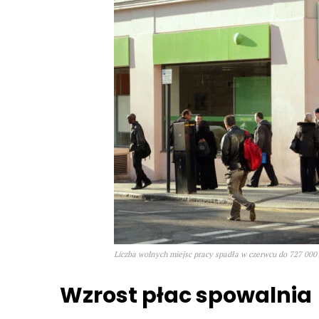
Liczba wolnych miejsc pracy spadła w czerwcu do 727 000 
Wzrost płac spowalnia