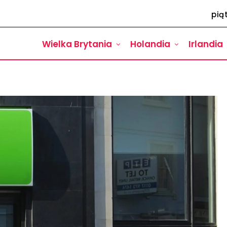
pią
Wielka Brytania
Holandia
Irlandia