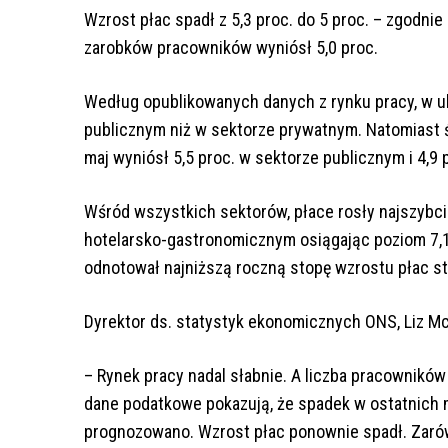
Wzrost płac spadł z 5,3 proc. do 5 proc. – zgodni
zarobków pracowników wyniósł 5,0 proc.
Według opublikowanych danych z rynku pracy, w ub
publicznym niż w sektorze prywatnym. Natomiast ś
maj wyniósł 5,5 proc. w sektorze publicznym i 4,9
Wśród wszystkich sektorów, płace rosły najszybci
hotelarsko-gastronomicznym osiągając poziom 7,1
odnotował najniższą roczną stopę wzrostu płac st
Dyrektor ds. statystyk ekonomicznych ONS, Liz M
– Rynek pracy nadal słabnie. A liczba pracownikó
dane podatkowe pokazują, że spadek w ostatnich m
prognozowano. Wzrost płac ponownie spadł. Zarów