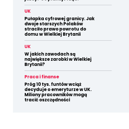
UK
Pułapka cyfrowej granicy. Jak
dwoje starszych Polaków
straciło prawo powrotu do
domu w Wielkiej Brytanii
UK
W jakich zawodach są
największe zarobki w Wielkiej
Brytanii?
Praca i finanse
Próg 10 tys. funtów wciąż
decyduje o emeryturze w UK.
Miliony pracowników mogą
tracić oszczędności