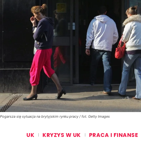
Pogarsza się sytuacja na brytyjskim rynku pracy / fot. Getty Images
UK
KRYZYS W UK
PRACA I FINANSE