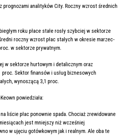
e z prognozami analityków City. Roczny wzrost średnich
iegłym roku płace stałe rosły szybciej w sektorze
redni roczny wzrost płac stałych w okresie marzec-
 proc. w sektorze prywatnym.
ej w sektorze hurtowym i detalicznym oraz
 proc. Sektor finansów i usług biznesowych
ałych, wynoszącą 3,1 proc.
cKeown powiedziała:
w na liście płac ponownie spada. Chociaż zrewidowane
iesiącach jest mniejszy niż wcześniej
no w ujęciu gotówkowym jak i realnym. Ale oba te