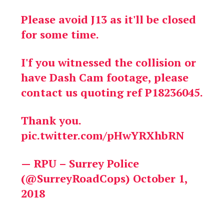
Please avoid J13 as it'll be closed
for some time.
I'f you witnessed the collision or
have Dash Cam footage, please
contact us quoting ref P18236045.
Thank you.
pic.twitter.com/pHwYRXhbRN
— RPU – Surrey Police
(@SurreyRoadCops)
October 1,
2018