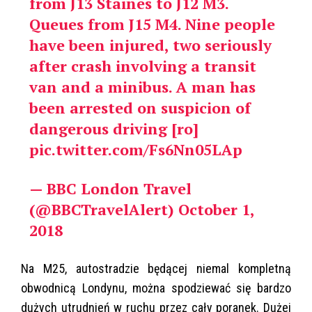
from J13 Staines to J12 M3.
Queues from J15 M4. Nine people
have been injured, two seriously
after crash involving a transit
van and a minibus. A man has
been arrested on suspicion of
dangerous driving [ro]
pic.twitter.com/Fs6Nn05LAp
— BBC London Travel
(@BBCTravelAlert)
October 1,
2018
Na M25, autostradzie będącej niemal kompletną
obwodnicą Londynu, można spodziewać się bardzo
dużych utrudnień w ruchu przez cały poranek. Dużej