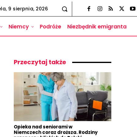
la, 9 sierpnia, 2026
Niemcy
Podróże
Niezbędnik emigranta
Przeczytaj także
Opieka nad seniorami w
Niemczech coraz droższa. Rodziny