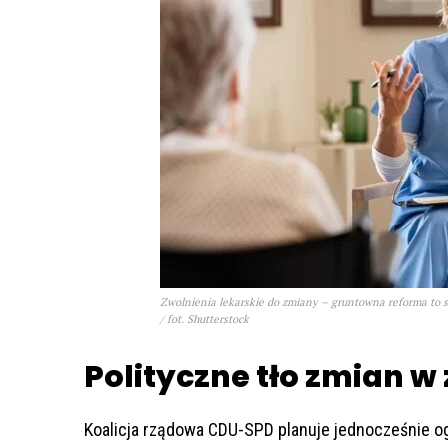
Zwolnienia lekarskie do zmiany – gruntowna reforma to 
/ fot. Shutterstock
Polityczne tło zmian w
Koalicja rządowa CDU-SPD planuje jednocześnie o