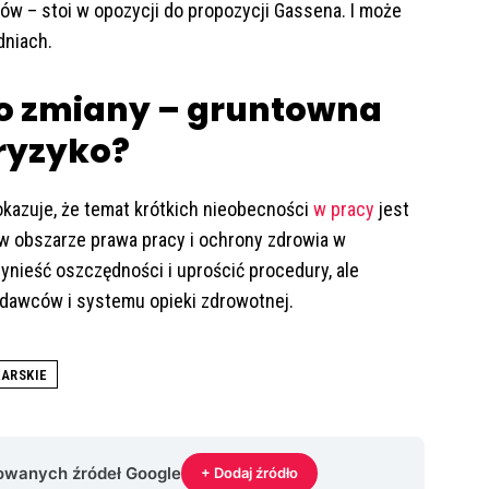
ków – stoi w opozycji do propozycji Gassena. I może
niach.
do zmiany – gruntowna
 ryzyko?
okazuje, że temat krótkich nieobecności
w pracy
jest
w obszarze prawa pracy i ochrony zdrowia w
nieść oszczędności i uprościć procedury, ale
awców i systemu opieki zdrowotnej.
ARSKIE
rowanych źródeł Google
+ Dodaj źródło