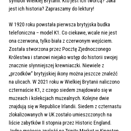
symboli Wielkiej Brytanii. Kto jest ich twórcą? Jaka
jest ich historia? Zapraszamy do lektury!
W 1920 roku powstała pierwsza brytyjska budka
telefoniczna – model K1. Co ciekawe, wcale nie jest
ona czerwona, tylko biała z czerwonym wejściem.
Została stworzona przez Pocztę Zjednoczonego
Królestwa i stanowi niejako wstęp do historii swojej
znacznie słynniejszej krewniaczki. Niewiele z
„przodków” brytyjskiej ikony można jeszcze znaleźć
na ulicach. W 2021 roku w Wielkiej Brytanii naliczono
czternaście K1, z czego siedem znajdowało się w
muzeach i kolekcjach muzealnych. Kolejne dwie
znajdują się w Republice Irlandii. Siedem z czternastu
zlokalizowanych w UK zostało umieszczonych na
liście zabytków II stopnia przez Historic England.
Jedną możecie znaleźć na Trinity Market w Kingston-