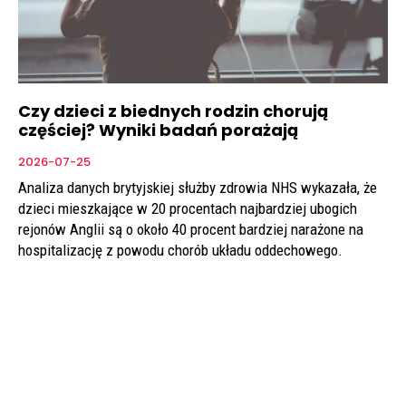
Czy dzieci z biednych rodzin chorują
częściej? Wyniki badań porażają
2026-07-25
Analiza danych brytyjskiej służby zdrowia NHS wykazała, że
dzieci mieszkające w 20 procentach najbardziej ubogich
rejonów Anglii są o około 40 procent bardziej narażone na
hospitalizację z powodu chorób układu oddechowego.