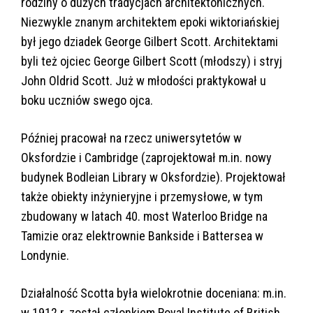
rodziny o dużych tradycjach architektonicznych.
Niezwykle znanym architektem epoki wiktoriańskiej
był jego dziadek George Gilbert Scott. Architektami
byli też ojciec George Gilbert Scott (młodszy) i stryj
John Oldrid Scott. Już w młodości praktykował u
boku uczniów swego ojca.
Później pracował na rzecz uniwersytetów w
Oksfordzie i Cambridge (zaprojektował m.in. nowy
budynek Bodleian Library w Oksfordzie). Projektował
także obiekty inżynieryjne i przemysłowe, w tym
zbudowany w latach 40. most Waterloo Bridge na
Tamizie oraz elektrownie Bankside i Battersea w
Londynie.
Działalność Scotta była wielokrotnie doceniana: m.in.
w 1912 r. został członkiem Royal Institute of British