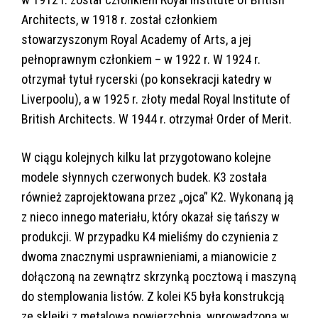
Architects, w 1918 r. został członkiem
stowarzyszonym Royal Academy of Arts, a jej
pełnoprawnym członkiem – w 1922 r. W 1924 r.
otrzymał tytuł rycerski (po konsekracji katedry w
Liverpoolu), a w 1925 r. złoty medal Royal Institute of
British Architects. W 1944 r. otrzymał Order of Merit.
W ciągu kolejnych kilku lat przygotowano kolejne
modele słynnych czerwonych budek. K3 została
również zaprojektowana przez „ojca” K2. Wykonaną ją
z nieco innego materiału, który okazał się tańszy w
produkcji. W przypadku K4 mieliśmy do czynienia z
dwoma znacznymi usprawnieniami, a mianowicie z
dołączoną na zewnątrz skrzynką pocztową i maszyną
do stemplowania listów. Z kolei K5 była konstrukcją
ze sklejki z metalową powierzchnią, wprowadzoną w