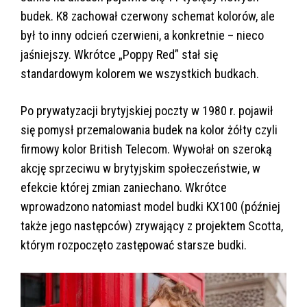
budek. K8 zachował czerwony schemat kolorów, ale
był to inny odcień czerwieni, a konkretnie – nieco
jaśniejszy. Wkrótce „Poppy Red” stał się
standardowym kolorem we wszystkich budkach.
Po prywatyzacji brytyjskiej poczty w 1980 r. pojawił
się pomysł przemalowania budek na kolor żółty czyli
firmowy kolor British Telecom. Wywołał on szeroką
akcję sprzeciwu w brytyjskim społeczeństwie, w
efekcie której zmian zaniechano. Wkrótce
wprowadzono natomiast model budki KX100 (później
także jego następców) zrywający z projektem Scotta,
którym rozpoczęto zastępować starsze budki.