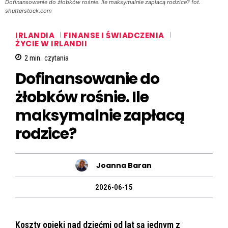
Dofinansowanie do żłobków rośnie. Ile maksymalnie zapłacą rodzice? fot.
shutterstock.com
IRLANDIA
FINANSE I ŚWIADCZENIA
ŻYCIE W IRLANDII
2
min.
czytania
Dofinansowanie do
żłobków rośnie. Ile
maksymalnie zapłacą
rodzice?
Joanna Baran
2026-06-15
Koszty opieki nad dziećmi od lat są jednym z