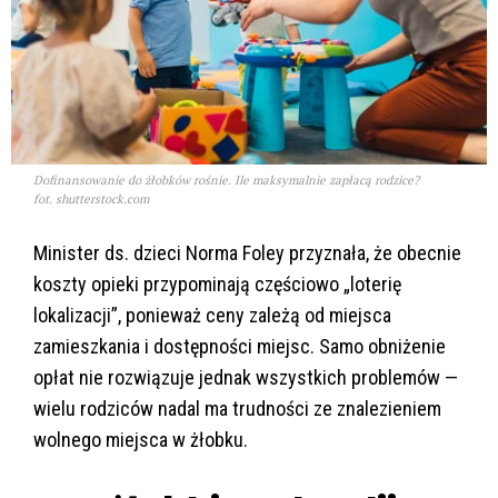
Dofinansowanie do żłobków rośnie. Ile maksymalnie zapłacą rodzice?
fot. shutterstock.com
Minister ds. dzieci Norma Foley przyznała, że obecnie
koszty opieki przypominają częściowo „loterię
lokalizacji”, ponieważ ceny zależą od miejsca
zamieszkania i dostępności miejsc. Samo obniżenie
opłat nie rozwiązuje jednak wszystkich problemów —
wielu rodziców nadal ma trudności ze znalezieniem
wolnego miejsca w żłobku.