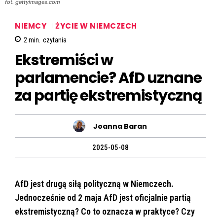
fot. gettyimages.com
NIEMCY
ŻYCIE W NIEMCZECH
2
min.
czytania
Ekstremiści w
parlamencie? AfD uznane
za partię ekstremistyczną
Joanna Baran
2025-05-08
AfD jest drugą siłą polityczną w Niemczech.
Jednocześnie od 2 maja AfD jest oficjalnie partią
ekstremistyczną? Co to oznacza w praktyce? Czy