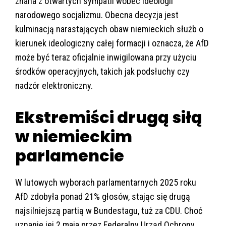
znana z otwartych sympatii wobec ideologii
narodowego socjalizmu. Obecna decyzja jest
kulminacją narastających obaw niemieckich służb o
kierunek ideologiczny całej formacji i oznacza, że AfD
może być teraz oficjalnie inwigilowana przy użyciu
środków operacyjnych, takich jak podsłuchy czy
nadzór elektroniczny.
Ekstremiści drugą siłą
w niemieckim
parlamencie
W lutowych wyborach parlamentarnych 2025 roku
AfD zdobyła ponad 21% głosów, stając się drugą
najsilniejszą partią w Bundestagu, tuż za CDU. Choć
uznanie jej 2 maja przez Federalny Urząd Ochrony