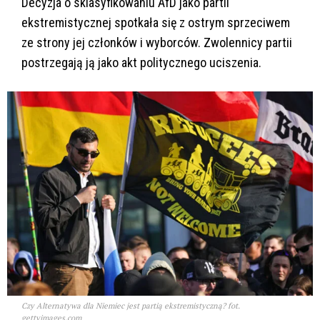
Decyzja o sklasyfikowaniu AfD jako partii
ekstremistycznej spotkała się z ostrym sprzeciwem
ze strony jej członków i wyborców. Zwolennicy partii
postrzegają ją jako akt politycznego uciszenia.
Czy Alternatywa dla Niemiec jest partią ekstremistyczną? fot.
gettyimages.com