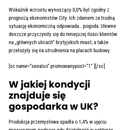
Wskaźnik wzrostu wynoszący 0,0% był zgodny z
prognozą ekonomistów City. Ich zdaniem za trudną
sytuację ekonomiczną odpowiada… pogoda. Ulewne
deszcze przyczyniły się do mniejszej ilości klientów
na „głównych ulicach” brytyjskich miast, a także
przełożyły się na utrudnienia na placach budowy.
[sc name=”seealso” promowanypost=”1″ ][/sc]
W jakiej kondycji
znajduje się
gospodarka w UK?
Produkcja przemysłowa spadła o 1,4% w ujęciu
miesięcznym, podczas gdy działalność w sektorze