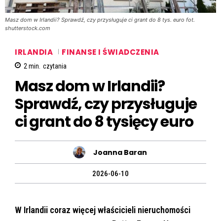
Masz dom w Irlandii? Sprawdź, czy przysługuje ci grant do 8 tys. euro fot.
shutterstock.com
IRLANDIA
FINANSE I ŚWIADCZENIA
2
min.
czytania
Masz dom w Irlandii?
Sprawdź, czy przysługuje
ci grant do 8 tysięcy euro
Joanna Baran
2026-06-10
W Irlandii coraz więcej właścicieli nieruchomości