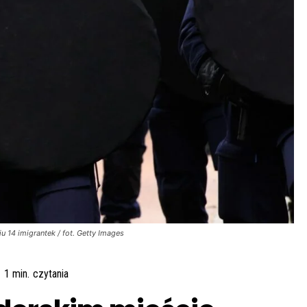
 14 imigrantek / fot. Getty Images
1
min.
czytania