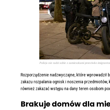
Policja nie radzi sobie z zamieszkami przeciwko imigrant
Rozporządzenie nadzwyczajne, które wprowadził bu
zakazu rozpalania ognisk i noszenia przedmiotów, 
również zakazać wstępu na dany teren osobom po
Brakuje domów dla mi