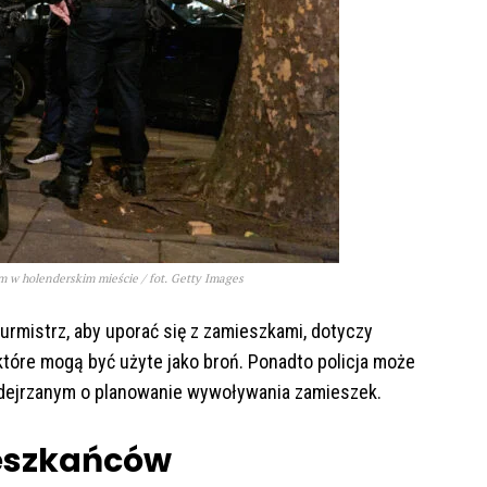
om w holenderskim mieście / fot. Getty Images
rmistrz, aby uporać się z zamieszkami, dotyczy
które mogą być użyte jako broń. Ponadto policja może
dejrzanym o planowanie wywoływania zamieszek.
eszkańców