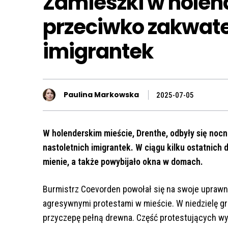
Zamieszki w holen
przeciwko zakwat
imigrantek
Paulina Markowska
2025-07-05
W holenderskim mieście, Drenthe, odbyły się no
nastoletnich imigrantek. W ciągu kilku ostatnich d
mienie, a także powybijało okna w domach.
Burmistrz Coevorden powołał się na swoje uprawni
agresywnymi protestami w mieście. W niedzielę gr
przyczepę pełną drewna. Część protestujących wy