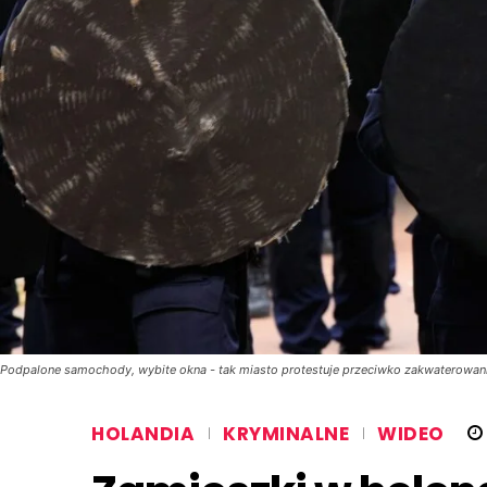
Podpalone samochody, wybite okna - tak miasto protestuje przeciwko zakwaterowaniu
HOLANDIA
KRYMINALNE
WIDEO