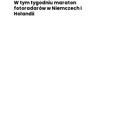
W tym tygodniu maraton
fotoradarów w Niemczech i
Holandii