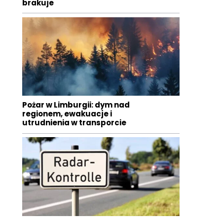
brakuje
Pożar w Limburgii: dym nad
regionem, ewakuacje i
utrudnienia w transporcie