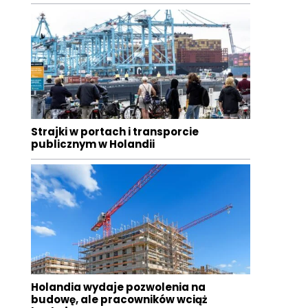
Strajki w portach i transporcie
publicznym w Holandii
Holandia wydaje pozwolenia na
budowę, ale pracowników wciąż