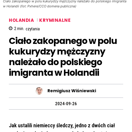
Ciało zakopanego w polu kukurydzy mężczyzny należało do polskiego imigranta
w Holandii (fot: Pxhere/CCO domena publiczna)
HOLANDIA
KRYMINALNE
2
min.
czytania
Ciało zakopanego w polu
kukurydzy mężczyzny
należało do polskiego
imigranta w Holandii
Remigiusz Wiśniewski
2024-09-26
Jak ustalili niemieccy śledczy, jedno z dwóch ciał