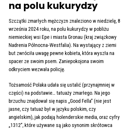
na polu kukurydzy
Szczątki zmarłych mężczyzn znaleziono w niedzielę, 8
września 2024 roku, na polu kukurydzy w pobliżu
niemieckiej wsi Epe i miasta Gronau (kraj związkowy
Nadrenia Północna-Westfalia). Na wystający z ziemi
but zwróciła uwagę pewne kobieta, która wyszła na
spacer ze swoim psem. Zaniepokojona swoim
odkryciem wezwała policję.
Tożsamość Polaka udała się ustalić (przynajmniej w
części) na podstawie… tatuaży zmarłego. Na jego
brzuchu znajdował się napis „Good Fella” (nie jest
jasne, czy tatuaż był w języku polskim, czy
angielskim), jak podają holenderskie media, oraz cyfry
„1312”, które używane są jako synonim skrótowca