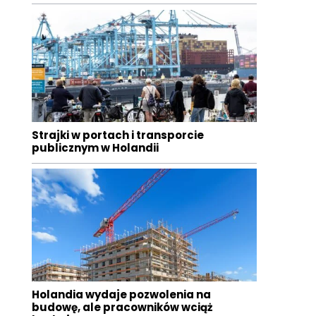
Strajki w portach i transporcie
publicznym w Holandii
Holandia wydaje pozwolenia na
budowę, ale pracowników wciąż