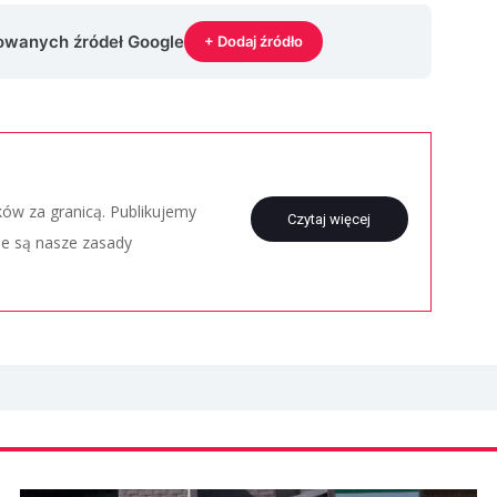
rowanych źródeł Google
+ Dodaj źródło
aków za granicą. Publikujemy
Czytaj więcej
ie są nasze zasady