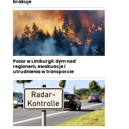
brakuje
Pożar w Limburgii: dym nad
regionem, ewakuacje i
utrudnienia w transporcie