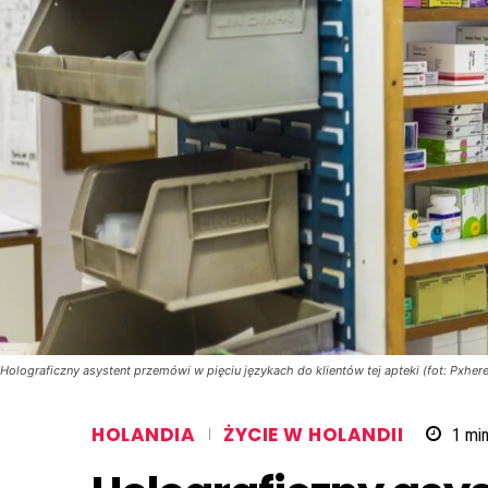
Holograficzny asystent przemówi w pięciu językach do klientów tej apteki (fot: Pxh
HOLANDIA
ŻYCIE W HOLANDII
1
min