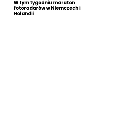
W tym tygodniu maraton
fotoradarów w Niemczech i
Holandii