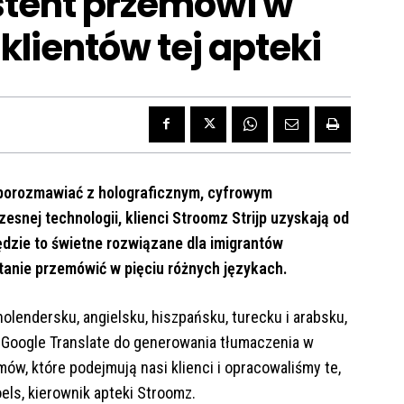
stent przemówi w
klientów tej apteki
 porozmawiać z holograficznym, cyfrowym
esnej technologii, klienci Stroomz Strijp uzyskają od
ędzie to świetne rozwiązane dla imigrantów
stanie przemówić w pięciu różnych językach.
olendersku, angielsku, hiszpańsku, turecku i arabsku,
 Google Translate do generowania tłumaczenia w
ów, które podejmują nasi klienci i opracowaliśmy te,
els, kierownik apteki Stroomz.