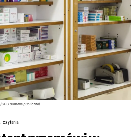
ere/CCO domena publiczna)
.
czytania