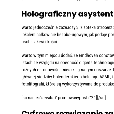
Holograficzny asystent
Warto jednocześnie zaznaczyć, iż apteka Stroomz 
lokalem całkowicie bezobsługowym, jak podaje port
osoba z krwi i kości.
Warto w tym miejscu dodać, że Eindhoven odnotow
latach ze względu na obecność giganta technolog
różnych narodowości mieszkają na tym obszarze. I
głównej siedziby holenderskiego holdingu ASML, kt
fotolitografii, które są wykorzystywane do produ
[sc name=”seealso” promowanypost=”2″ ][/sc]
Cyfrowe rozwiązanie z