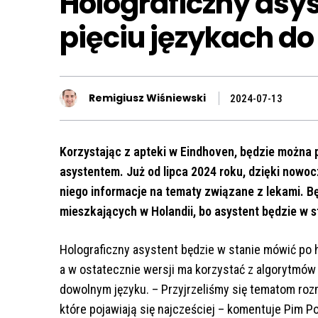
Holograficzny asy
pięciu językach do 
Remigiusz Wiśniewski
2024-07-13
Korzystając z apteki w Eindhoven, będzie można
asystentem. Już od lipca 2024 roku, dzięki nowocz
niego informacje na tematy związane z lekami. B
mieszkających w Holandii, bo asystent będzie w 
Holograficzny asystent będzie w stanie mówić po h
a w ostatecznie wersji ma korzystać z algorytmów
dowolnym języku. – Przyjrzeliśmy się tematom rozm
które pojawiają się najcześciej – komentuje Pim Po