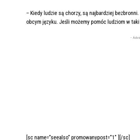
– Kiedy ludzie są chorzy, są najbardziej bezbronni.
obcym języku. Jeśli możemy pomóc ludziom w taki 
- Adve
[sc name=”seealso” promowanypost=”1″ ][/sc]