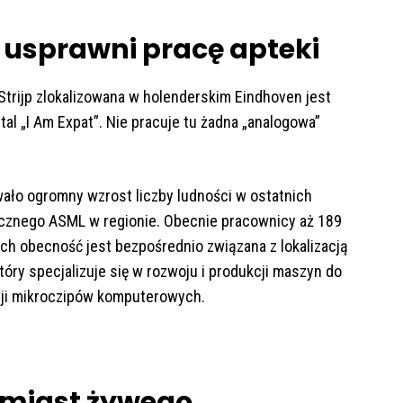
 usprawni pracę apteki
Strijp zlokalizowana w holenderskim Eindhoven jest
al „I Am Expat”. Nie pracuje tu żadna „analogowa”
ało ogromny wzrost liczby ludności w ostatnich
icznego ASML w regionie. Obecnie pracownicy aż 189
ch obecność jest bezpośrednio związana z lokalizacją
óry specjalizuje się w rozwoju i produkcji maszyn do
kcji mikroczipów komputerowych.
amiast żywego