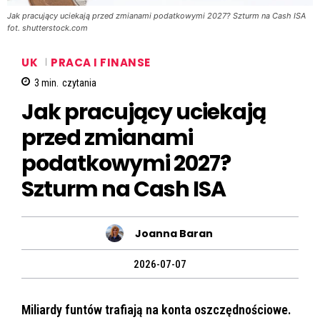
Jak pracujący uciekają przed zmianami podatkowymi 2027? Szturm na Cash ISA
fot. shutterstock.com
UK
PRACA I FINANSE
3
min.
czytania
Jak pracujący uciekają
przed zmianami
podatkowymi 2027?
Szturm na Cash ISA
Joanna Baran
2026-07-07
Miliardy funtów trafiają na konta oszczędnościowe.