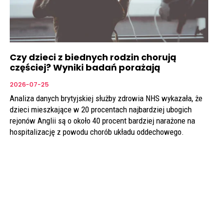
Czy dzieci z biednych rodzin chorują
częściej? Wyniki badań porażają
2026-07-25
Analiza danych brytyjskiej służby zdrowia NHS wykazała, że
dzieci mieszkające w 20 procentach najbardziej ubogich
rejonów Anglii są o około 40 procent bardziej narażone na
hospitalizację z powodu chorób układu oddechowego.