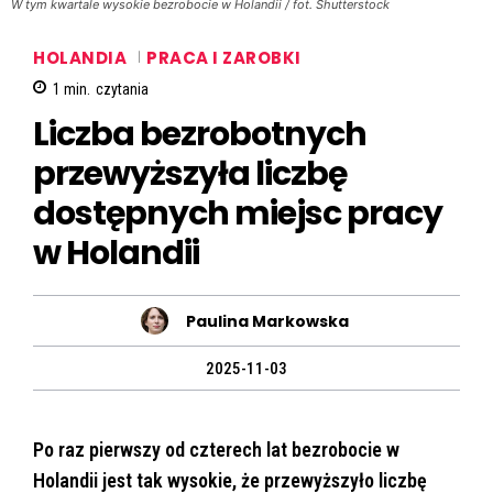
W tym kwartale wysokie bezrobocie w Holandii / fot. Shutterstock
HOLANDIA
PRACA I ZAROBKI
1
min.
czytania
Liczba bezrobotnych
przewyższyła liczbę
dostępnych miejsc pracy
w Holandii
Paulina Markowska
2025-11-03
Po raz pierwszy od czterech lat bezrobocie w
Holandii jest tak wysokie, że przewyższyło liczbę