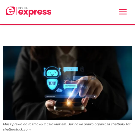
Masz prawo do rozmowy z człowiekiem. Jak nowe prawo ogranicza chatboty fot.
shutterstock.com