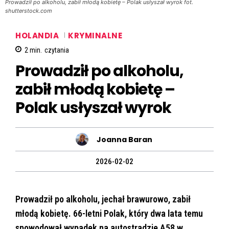
Prowadził po alkoholu, zabił młodą kobietę – Polak usłyszał wyrok fot.
shutterstock.com
HOLANDIA
KRYMINALNE
2
min.
czytania
Prowadził po alkoholu,
zabił młodą kobietę –
Polak usłyszał wyrok
Joanna Baran
2026-02-02
Prowadził po alkoholu, jechał brawurowo, zabił
młodą kobietę. 66-letni Polak, który dwa lata temu
spowodował wypadek na autostradzie A58 w