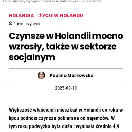
Coraz droższy wynajem mieszkań w Holandii / fot. Shutterstock
HOLANDIA
ŻYCIE W HOLANDII
1
min.
czytania
Czynsze w Holandii mocno
wzrosły, także w sektorze
socjalnym
Paulina Markowska
2025-09-13
Większość właścicieli mieszkań w Holandii co roku w
lipcu podnosi czynsze pobierane od najemców. W
tym roku podwyżka była duża i wyniosła średnio 4,9