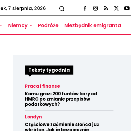
tek, 7 sierpnia, 2026
Niemcy
Podróże
Niezbędnik emigranta
Teksty tygodnia
Praca i finanse
Komu grozi 200 funtów kary od
HMRC po zmianie przepisów
podatkowych?
Londyn
Częściowe zaćmienie słońca już
wkrótce. Jak je bezpiecznie