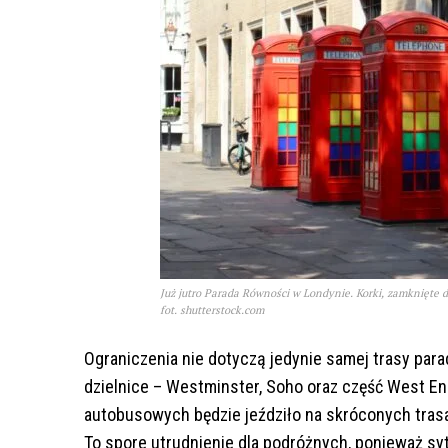
Już jutro Parada Równości w Londynie. Korki, zamknięte d
fot. shutterstock.com
Ograniczenia nie dotyczą jedynie samej trasy par
dzielnice – Westminster, Soho oraz część West En
autobusowych będzie jeździło na skróconych tras
To spore utrudnienie dla podróżnych, ponieważ sy