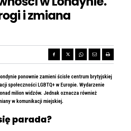
ówności w Londynie.
rogi i zmiana
ondynie ponownie zamieni ścisłe centrum brytyjskiej
bracji społeczności LGBTQ+ w Europie. Wydarzenie
 ponad milion widzów. Jednak oznacza również
miany w komunikacji miejskiej.
 się parada?