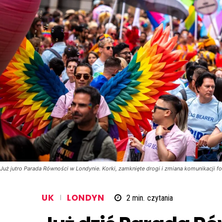
Już jutro Parada Równości w Londynie. Korki, zamknięte drogi i zmiana komunikacji f
UK
LONDYN
2
min.
czytania