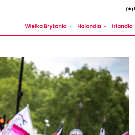
pią
Wielka Brytania
Holandia
Irlandia