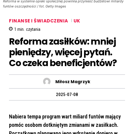
Reforma w systemie opieki społecznej powinna przynieść budżetowi miliardy
funtów oszczędności / fot. Getty Images
FINANSE I ŚWIADCZENIA
UK
1
min.
czytania
Reforma zasiłków: mniej
pieniędzy, więcej pytań.
Co czeka beneficjentów?
Miłosz Magrzyk
2025-07-08
Nabiera tempa program wart miliard funtów mający
pomóc osobom dotkniętym zmianami w zasiłkach.
Początkowo planowano jego wdrożenie dopiero w