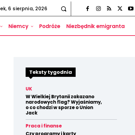
ek, 6 sierpnia, 2026
Niemcy
Podróże
Niezbędnik emigranta
Teksty tygodnia
UK
W Wielkiej Brytanii zakazano
narodowych flag? Wyjaśniamy,
o co chodzi w sporze o Union
Jack
Praca i finanse
Czy programy i karty