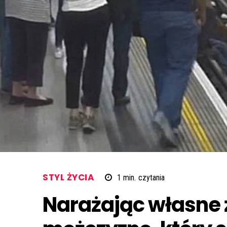
STYL ŻYCIA
1
min.
czytania
Narażając własne 