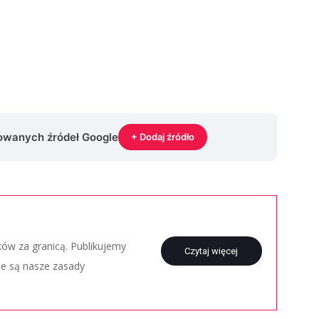
rowanych źródeł Google
+ Dodaj źródło
aków za granicą. Publikujemy
Czytaj więcej
ie są nasze zasady