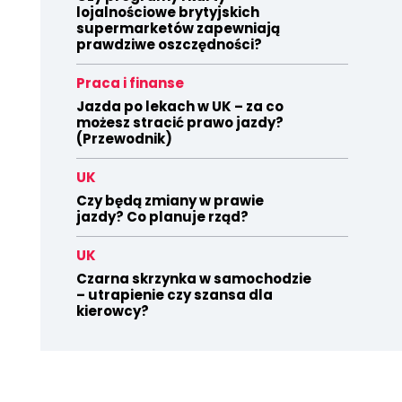
lojalnościowe brytyjskich
supermarketów zapewniają
prawdziwe oszczędności?
Praca i finanse
Jazda po lekach w UK – za co
możesz stracić prawo jazdy?
(Przewodnik)
UK
Czy będą zmiany w prawie
jazdy? Co planuje rząd?
UK
Czarna skrzynka w samochodzie
– utrapienie czy szansa dla
kierowcy?