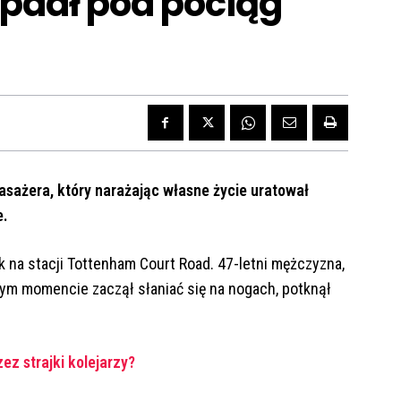
spadł pod pociąg
asażera, który narażając własne życie uratował
e.
 na stacji Tottenham Court Road. 47-letni mężczyzna,
wnym momencie zaczął słaniać się na nogach, potknął
ez strajki kolejarzy?