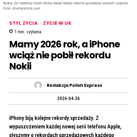
Nokia. Do telefonu marki Nokia nadal należy rekord sprzedaży wszech czasów.
Foto: shutterstock.com
STYL ŻYCIA
ŻYCIE W UK
1
min.
czytania
Mamy 2026 rok, a iPhone
wciąż nie pobił rekordu
Nokii
Redakcja Polish Express
2026-04-26
iPhony biją kolejne rekordy sprzedaży. Z
wypuszczeniem każdej nowej serii telefonu Apple,
słyszymy o rekordach sprzedażowych każdego