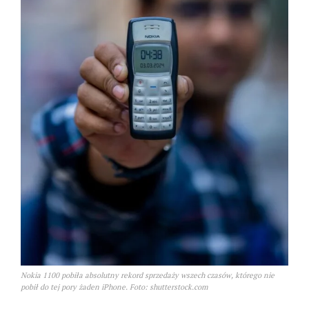
Nokia 1100 pobiła absolutny rekord sprzedaży wszech czasów, którego nie
pobił do tej pory żaden iPhone. Foto: shutterstock.com