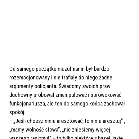
Od samego początku muzułmanin był bardzo
rozemocjonowany i nie trafiały do niego żadne
argumenty policjanta. Świadomy swoich praw
duchowny próbował zmanipulować i sprowokować
funkcjonariusza, ale ten do samego końca zachował
spokój.
– „Jeśli chcesz mnie aresztować, to mnie aresztuj” ,
„mamy wolność słowa”, „nie zniesiemy więcej
waszego rasizmu!” – to tylko niektóre z haseł, jakie