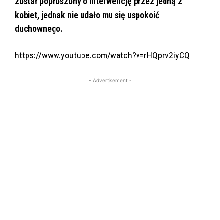
został poproszony o interwencję przez jedną z
kobiet, jednak nie udało mu się uspokoić
duchownego.
https://www.youtube.com/watch?v=rHQprv2iyCQ
- Advertisement -