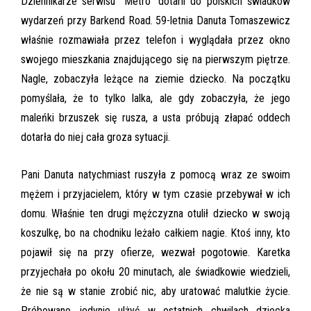
Dziennikarze serwisu "Metro" dotarli do polskich świadków
wydarzeń przy Barkend Road. 59-letnia Danuta Tomaszewicz
właśnie rozmawiała przez telefon i wyglądała przez okno
swojego mieszkania znajdującego się na pierwszym piętrze.
Nagle, zobaczyła leżące na ziemie dziecko. Na początku
pomyślała, że to tylko lalka, ale gdy zobaczyła, że jego
maleńki brzuszek się rusza, a usta próbują złapać oddech
dotarła do niej cała groza sytuacji.
Pani Danuta natychmiast ruszyła z pomocą wraz ze swoim
mężem i przyjacielem, który w tym czasie przebywał w ich
domu. Właśnie ten drugi mężczyzna otulił dziecko w swoją
koszulkę, bo na chodniku leżało całkiem nagie. Ktoś inny, kto
pojawił się na przy ofierze, wezwał pogotowie. Karetka
przyjechała po okołu 20 minutach, ale świadkowie wiedzieli,
że nie są w stanie zrobić nic, aby uratować malutkie życie.
Próbowano jedynie ulżyć w ostatnich chwilach dziecka