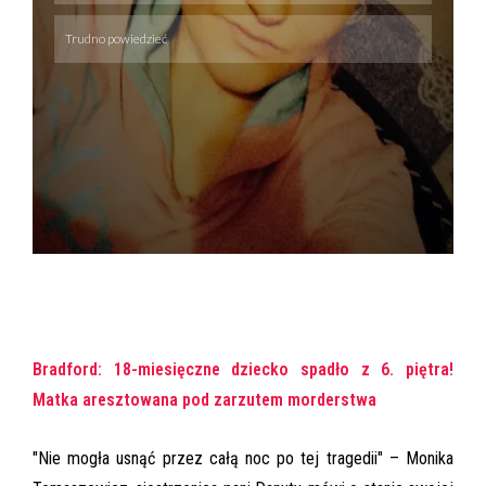
Bradford: 18-miesięczne dziecko spadło z 6. piętra!
Matka aresztowana pod zarzutem morderstwa
"Nie mogła usnąć przez całą noc po tej tragedii" – Monika