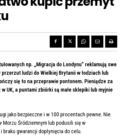
 łatwo kupić przemyt
ku
tułowanych np. „Migracja do Londynu” reklamują swe
 przerzut ludzi do Wielkiej Brytanii w łodziach lub
ończy się to na przeprawie pontonem. Pieniądze za
w UK, a puntami zbiórki są małe sklepiki lub myjnie
ugi jako bezpieczne i w 100 procentach pewne. Nie
w Morzu Śródziemnym lub podusili się w
i braku gwarancji dopłynięcia do celu.