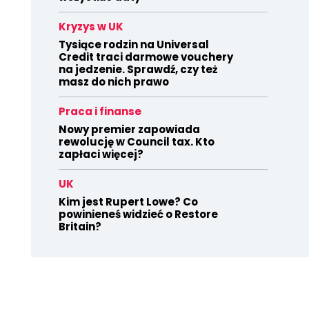
Kryzys w UK
Tysiące rodzin na Universal
Credit traci darmowe vouchery
na jedzenie. Sprawdź, czy też
masz do nich prawo
Praca i finanse
Nowy premier zapowiada
rewolucję w Council tax. Kto
zapłaci więcej?
UK
Kim jest Rupert Lowe? Co
powinieneś widzieć o Restore
Britain?