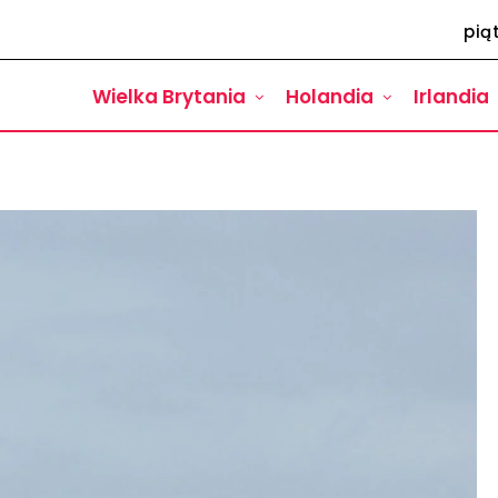
pią
Wielka Brytania
Holandia
Irlandia