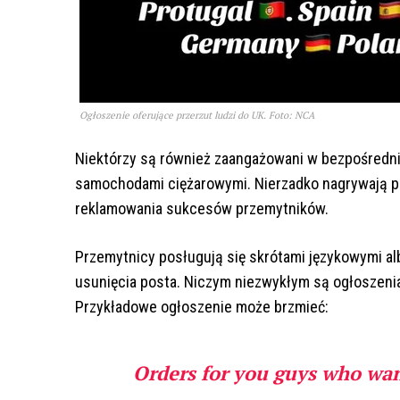
Ogłoszenie oferujące przerzut ludzi do UK. Foto: NCA
Niektórzy są również zaangażowani w bezpośrednie
samochodami ciężarowymi. Nierzadko nagrywają pr
reklamowania sukcesów przemytników.
Przemytnicy posługują się skrótami językowymi al
usunięcia posta. Niczym niezwykłym są ogłoszenia 
Przykładowe ogłoszenie może brzmieć:
Orders for you guys who wan