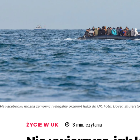
Na Facebooku można zamówić nielegalny przemyt ludzi do UK. Foto: Dover, shuterst
ŻYCIE W UK
3
min.
czytania