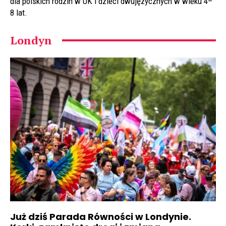
dla polskich rodzin w UK i dzieci dwujęzycznych w wieku 4–
8 lat.
Londyn
Już dziś Parada Równości w Londynie.