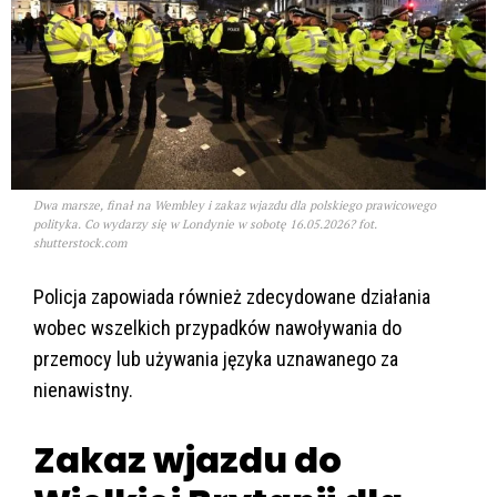
Dwa marsze, finał na Wembley i zakaz wjazdu dla polskiego prawicowego
polityka. Co wydarzy się w Londynie w sobotę 16.05.2026? fot.
shutterstock.com
Policja zapowiada również zdecydowane działania
wobec wszelkich przypadków nawoływania do
przemocy lub używania języka uznawanego za
nienawistny.
Zakaz wjazdu do