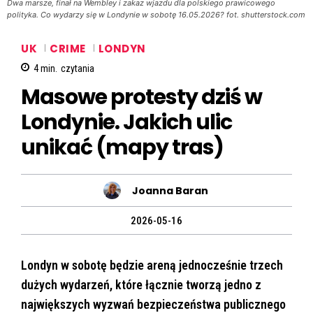
Dwa marsze, finał na Wembley i zakaz wjazdu dla polskiego prawicowego
polityka. Co wydarzy się w Londynie w sobotę 16.05.2026? fot. shutterstock.com
UK
CRIME
LONDYN
4
min.
czytania
Masowe protesty dziś w
Londynie. Jakich ulic
unikać (mapy tras)
Joanna Baran
2026-05-16
Londyn w sobotę będzie areną jednocześnie trzech
dużych wydarzeń, które łącznie tworzą jedno z
największych wyzwań bezpieczeństwa publicznego