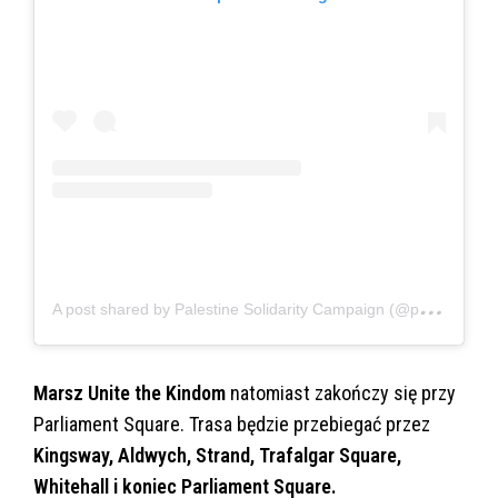
A
post shared by Palestine Solidarity Campaign (@palestinesolidarityuk)
Marsz Unite the Kindom
natomiast zakończy się przy
Parliament Square. Trasa będzie przebiegać przez
Kingsway, Aldwych, Strand, Trafalgar Square,
Whitehall i koniec Parliament Square.