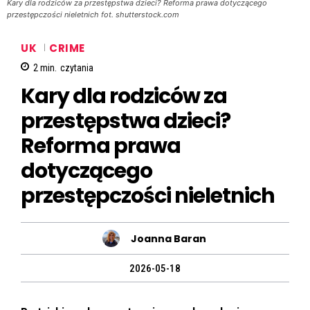
Kary dla rodziców za przestępstwa dzieci? Reforma prawa dotyczącego
przestępczości nieletnich fot. shutterstock.com
UK
CRIME
2
min.
czytania
Kary dla rodziców za
przestępstwa dzieci?
Reforma prawa
dotyczącego
przestępczości nieletnich
Joanna Baran
2026-05-18