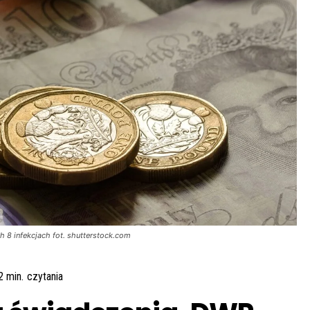
 8 infekcjach fot. shutterstock.com
2
min.
czytania