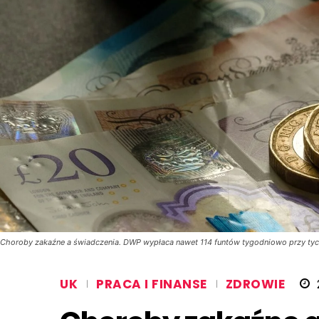
Choroby zakaźne a świadczenia. DWP wypłaca nawet 114 funtów tygodniowo przy tych
UK
PRACA I FINANSE
ZDROWIE