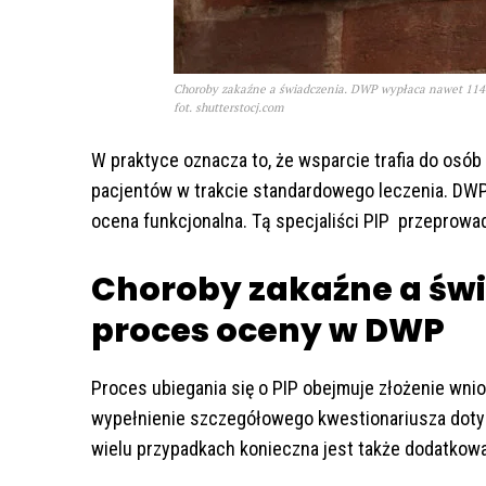
Choroby zakaźne a świadczenia. DWP wypłaca nawet 114 
fot. shutterstocj.com
W praktyce oznacza to, że wsparcie trafia do osób 
pacjentów w trakcie standardowego leczenia. DWP
ocena funkcjonalna. Tą specjaliści PIP przeprowad
Choroby zakaźne a świ
proces oceny w DWP
Proces ubiegania się o PIP obejmuje złożenie wni
wypełnienie szczegółowego kwestionariusza doty
wielu przypadkach konieczna jest także dodatko