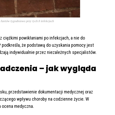
funtów tygodniowo przy tych 8 infekcjach
z ciężkimi powikłaniami po infekcjach, a nie do
 podkreśla, że podstawą do uzyskania pomocy jest
zają indywidualnie przez niezależnych specjalistów.
adczenia – jak wygląda
osku, przedstawienie dokumentacji medycznej oraz
czącego wpływu choroby na codzienne życie. W
wa ocena medyczna.