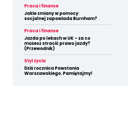
Praca i finanse
Jakie zmiany w pomocy
socjalnej zapowiada Burnham?
Praca i finanse
Jazda po lekach w UK – za co
możesz stracić prawo jazdy?
(Przewodnik)
Styl życia
Dziś rocznica Powstania
Warszawskiego. Pamiętajmy!