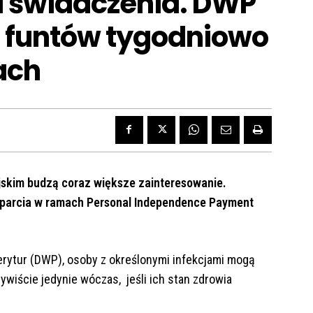
a świadczenia. DWP
 funtów tygodniowo
jach
jskim budzą coraz większe zainteresowanie.
parcia w ramach Personal Independence Payment
merytur (DWP), osoby z określonymi infekcjami mogą
iście jedynie wóczas, jeśli ich stan zdrowia