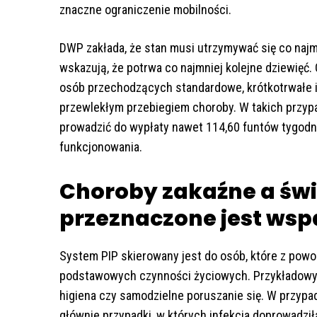
znaczne ograniczenie mobilności.
DWP zakłada, że stan musi utrzymywać się co najm
wskazują, że potrwa co najmniej kolejne dziewięć.
osób przechodzących standardowe, krótkotrwałe in
przewlekłym przebiegiem choroby. W takich przy
prowadzić do wypłaty nawet 114,60 funtów tygo
funkcjonowania.
Choroby zakaźne a świ
przeznaczone jest wsp
System PIP skierowany jest do osób, które z pow
podstawowych czynności życiowych. Przykładowymi
higiena czy samodzielne poruszanie się. W przyp
głównie przypadki, w których infekcja doprowadził