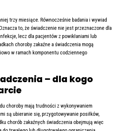
niej trzy miesiące. Równocześnie badania i wywiad
 Oznacza to, że świadczenie nie jest przeznaczone dla
fekcje, lecz dla pacjentów z powikłaniami lub
padkach choroby zakaźne a świadczenia mogą
dniowo w ramach komponentu codziennego
adczenia – dla kogo
arcie
odu choroby mają trudności z wykonywaniem
 są ubieranie się, przygotowywanie posiłków,
adku chorób zakaźnych świadczenia obejmują więc
a do trwałego lub długotrwałego ograniczenia