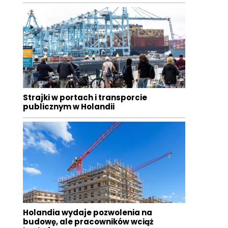
Strajki w portach i transporcie
publicznym w Holandii
Holandia wydaje pozwolenia na
budowę, ale pracowników wciąż