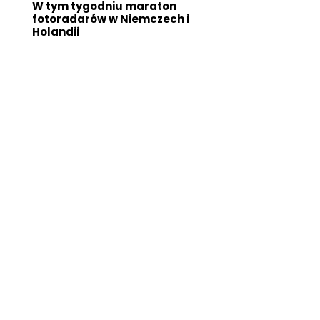
W tym tygodniu maraton
fotoradarów w Niemczech i
Holandii