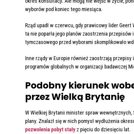
okres konsultacji. Ale mogą nie wejść w życie, po
wyborów pod koniec tego miesiąca.
Rząd upadł w czerwcu, gdy prawicowy lider Geert Wi
ta nie poparła jego planów zaostrzenia przepisów i
tymczasowego przed wyborami skomplikowało wdra
Inne rządy w Europie również zaostrzają przepisy 
programów globalnych w organizacji badawczej Migr
Podobny kierunek wob
przez Wielką Brytanię
W Wielkiej Brytanii minister spraw wewnętrznych
plany. Znalazł się w nich pomysł wydłużenia okres
pozwolenia pobyt stały
z pięciu do dziesięciu lat.