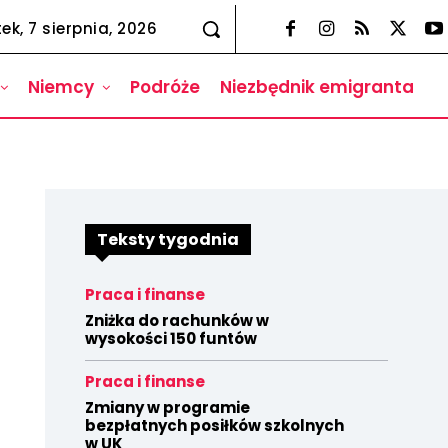
tek, 7 sierpnia, 2026
Niemcy
Podróże
Niezbędnik emigranta
Teksty tygodnia
Praca i finanse
Zniżka do rachunków w
wysokości 150 funtów
Praca i finanse
Zmiany w programie
bezpłatnych posiłków szkolnych
w UK