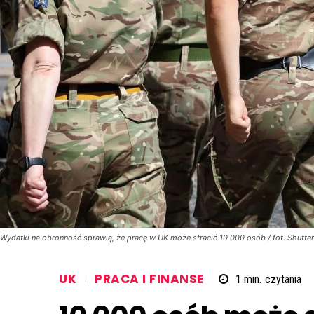
Wydatki na obronność sprawią, że pracę w UK może stracić 10 000 osób / fot. Shutte
UK
PRACA I FINANSE
1
min.
czytania