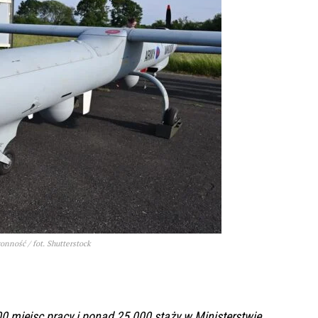
nność / fot. Shutterstock
 miejsc pracy i ponad 25 000 staży w Ministerstwie