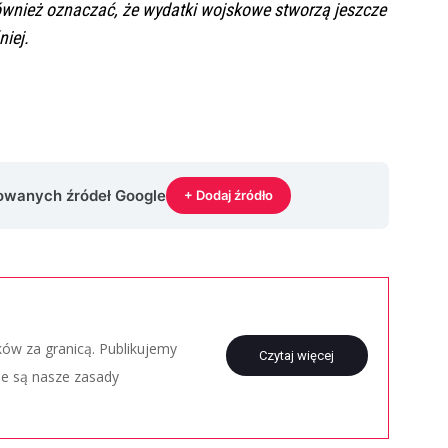
 również oznaczać, że wydatki wojskowe stworzą jeszcze
niej.
rowanych źródeł Google
+ Dodaj źródło
aków za granicą. Publikujemy
Czytaj więcej
ie są nasze zasady