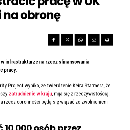
stracić pracę w UK
i na obronę
ć w infrastrukturze na rzecz sfinansowania
c pracy.
ity Project wynika, że twierdzenie Keira Starmera, że
kszy
zatrudnienie w kraju
, mija się z rzeczywistością.
 na rzecz obronności będą się wiązać ze zwolnieniem
 10 000 osób przez