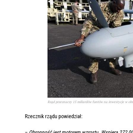
Rząd przeznaczy 15 miliardów funtów na inwestycje w obro
Rzecznik rządu powiedział:
–
Obronność jest motorem wzrostu. Wspiera 272 000