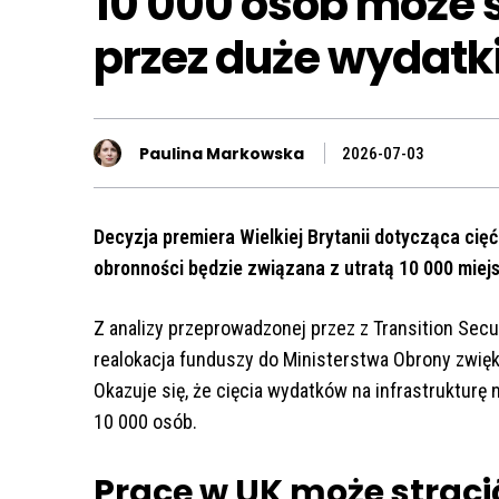
10 000 osób może 
przez duże wydatk
Paulina Markowska
2026-07-03
Decyzja premiera Wielkiej Brytanii dotycząca cię
obronności będzie związana z utratą 10 000 miejs
Z analizy przeprowadzonej przez z Transition Secur
realokacja funduszy do Ministerstwa Obrony zwię
Okazuje się, że cięcia wydatków na infrastrukturę
10 000 osób.
Pracę w UK może stracić