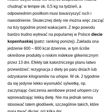
chudnąć w tempie ok. 0,5 kg na tydzień, a
odpowiednim posiłkom musi towarzyszyć ruch i
nawodnienie. Skutecznej diety nie można więc zacząć
na trzy tygodnie przed wakacjami. Z tego powodu
bardzo trudno wytrwać na popularnej w Polsce
diecie
kopenhaskiej
(patrz: ranking poniżej). Zakłada ona
jedzenie 600 – 800 kcal dziennie, w tym ściśle
określone produkty o niskim indeksie glikemicznym
przez 13 dni. Efekty tak katorżniczego planu łatwo
przewidzieć: rezygnacja z diety po paru dniach lub
odzyskanie kilogramów na urlopie. W ok. 2 tygodnie
da się jedynie lekko wysmuklić sylwetkę, np.
zaczynając ćwiczenia aerobowe przed urlopem czy
wprowadzając lekką dietę. Nie ma jednak sensu
stosować latem głodówek, szczególnie takich, które
mają trwać dłużej, niż kilka dni.