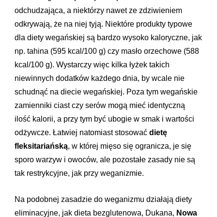
odchudzająca, a niektórzy nawet ze zdziwieniem
odkrywają, że na niej tyją. Niektóre produkty typowe
dla diety wegańskiej są bardzo wysoko kaloryczne, jak
np. tahina (595 kcal/100 g) czy masło orzechowe (588
kcal/100 g). Wystarczy więc kilka łyżek takich
niewinnych dodatków każdego dnia, by wcale nie
schudnąć na diecie wegańskiej. Poza tym wegańskie
zamienniki ciast czy serów mogą mieć identyczną
ilość kalorii, a przy tym być ubogie w smak i wartości
odżywcze. Łatwiej natomiast stosować
dietę
fleksitariańską
, w której mięso się ogranicza, je się
sporo warzyw i owoców, ale pozostałe zasady nie są
tak restrykcyjne, jak przy weganizmie.
Na podobnej zasadzie do weganizmu działają diety
eliminacyjne, jak dieta bezglutenowa, Dukana,
Nowa