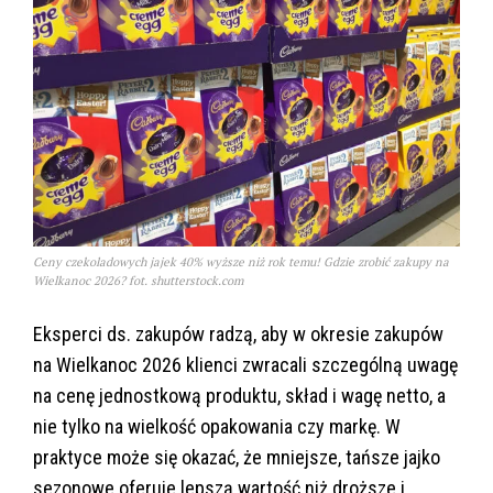
Ceny czekoladowych jajek 40% wyższe niż rok temu! Gdzie zrobić zakupy na
Wielkanoc 2026? fot. shutterstock.com
Eksperci ds. zakupów radzą, aby w okresie zakupów
na Wielkanoc 2026 klienci zwracali szczególną uwagę
na cenę jednostkową produktu, skład i wagę netto, a
nie tylko na wielkość opakowania czy markę. W
praktyce może się okazać, że mniejsze, tańsze jajko
sezonowe oferuje lepszą wartość niż droższe i