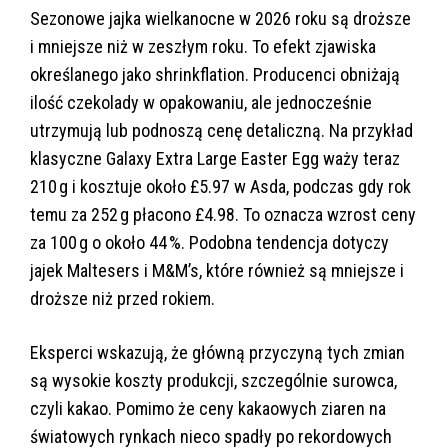
Sezonowe jajka wielkanocne w 2026 roku są droższe
i mniejsze niż w zeszłym roku. To efekt zjawiska
określanego jako shrinkflation. Producenci obniżają
ilość czekolady w opakowaniu, ale jednocześnie
utrzymują lub podnoszą cenę detaliczną. Na przykład
klasyczne Galaxy Extra Large Easter Egg waży teraz
210 g i kosztuje około £5.97 w Asda, podczas gdy rok
temu za 252 g płacono £4.98. To oznacza wzrost ceny
za 100 g o około 44 %. Podobna tendencja dotyczy
jajek Maltesers i M&M’s, które również są mniejsze i
droższe niż przed rokiem.
Eksperci wskazują, że główną przyczyną tych zmian
są wysokie koszty produkcji, szczególnie surowca,
czyli kakao. Pomimo że ceny kakaowych ziaren na
światowych rynkach nieco spadły po rekordowych