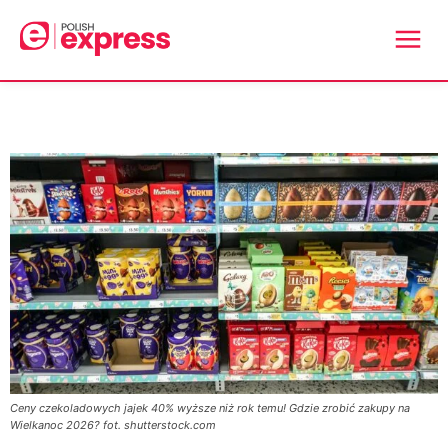
Ceny czekoladowych jajek 40% wyższe niż rok temu! Gdzie zrobić zakupy na
Wielkanoc 2026? fot. shutterstock.com