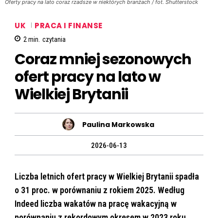
Oferty pracy na lato coraz rzadsze w niektórych branżach / fot. Shutterstock
UK
PRACA I FINANSE
2
min.
czytania
Coraz mniej sezonowych
ofert pracy na lato w
Wielkiej Brytanii
Paulina Markowska
2026-06-13
Liczba letnich ofert pracy w Wielkiej Brytanii spadła
o 31 proc. w porównaniu z rokiem 2025. Według
Indeed liczba wakatów na pracę wakacyjną w
porównaniu z rekordowym okresem w 2023 roku