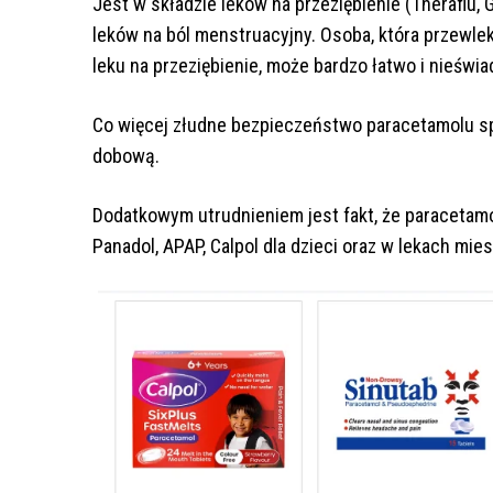
Jest w składzie leków na przeziębienie (Theraflu, Gr
leków na ból menstruacyjny. Osoba, która przewlek
leku na przeziębienie, może bardzo łatwo i nieśw
Co więcej złudne bezpieczeństwo paracetamolu sp
dobową.
Dodatkowym utrudnieniem jest fakt, że paracetam
Panadol, APAP, Calpol dla dzieci oraz w lekach mi