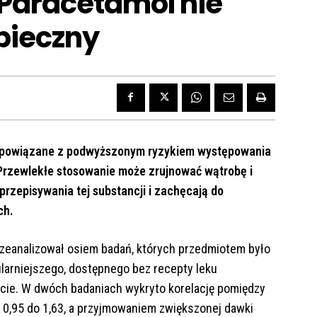
 Paracetamol nie
zpieczny
o powiązane z podwyższonym ryzykiem występowania
. Przewlekłe stosowanie może zrujnować wątrobę i
rzepisywania tej substancji i zachęcają do
ch.
zeanalizował osiem badań, których przedmiotem było
larniejszego, dostępnego bez recepty leku
ecie. W dwóch badaniach wykryto korelację pomiędzy
 0,95 do 1,63, a przyjmowaniem zwiększonej dawki