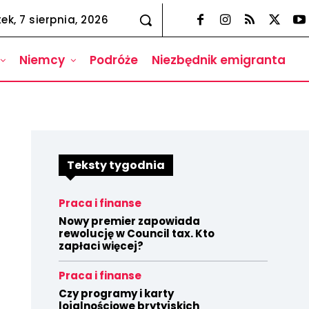
tek, 7 sierpnia, 2026
Niemcy
Podróże
Niezbędnik emigranta
Teksty tygodnia
Praca i finanse
Nowy premier zapowiada
rewolucję w Council tax. Kto
zapłaci więcej?
Praca i finanse
Czy programy i karty
lojalnościowe brytyjskich