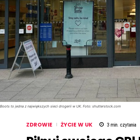
Boots to jedna z największych sieci drogerii w UK. Foto: shutterstock.com
ZDROWIE
ŻYCIE W UK
3
min.
czytania