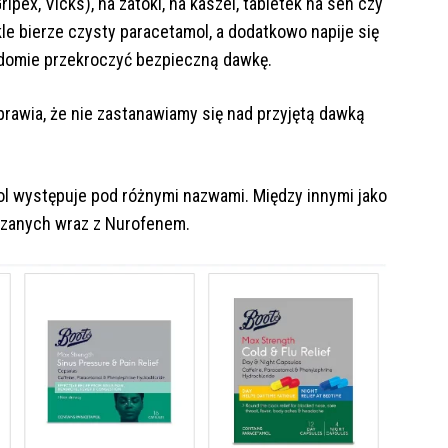
ipex, Vicks), na zatoki, na kaszel, tabletek na sen czy
le bierze czysty paracetamol, a dodatkowo napije się
iadomie przekroczyć bezpieczną dawkę.
rawia, że nie zastanawiamy się nad przyjętą dawką
ol występuje pod różnymi nazwami. Między innymi jako
eszanych wraz z Nurofenem.