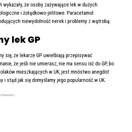
ań wykazały, że osoby zażywające lek w dużych
ologiczne i żołądkowo-jelitowe. Paracetamol
odujących niewydolność nerek i problemy z wątrobą.
ny lek GP
my się, że lekarze GP uwielbiają przepisywać
anie, że jeśli nie umierasz, nie ma sensu iść do GP, bo
Polaków mieszkających w UK, jest mnóstwo anegdot
ny i stąd jak się domyślamy jego popularność w UK.
rtisement -