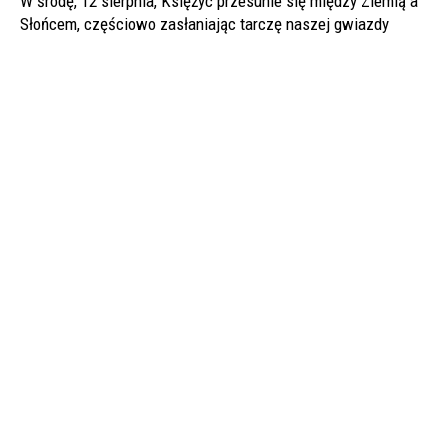
W środę, 12 sierpnia, Księżyc przesunie się między Ziemią a
Słońcem, częściowo zasłaniając tarczę naszej gwiazdy