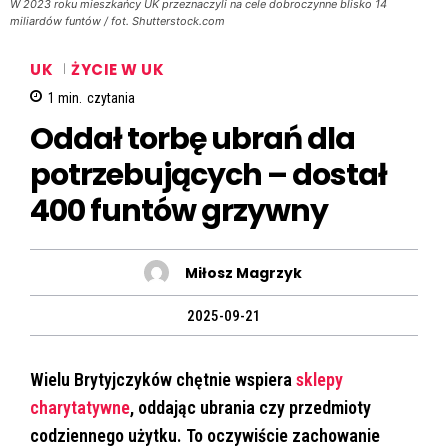
W 2023 roku mieszkańcy UK przeznaczyli na cele dobroczynne blisko 14
miliardów funtów / fot. Shutterstock.com
UK
ŻYCIE W UK
1
min.
czytania
Oddał torbę ubrań dla
potrzebujących – dostał
400 funtów grzywny
Miłosz Magrzyk
2025-09-21
Wielu Brytyjczyków chętnie wspiera
sklepy
charytatywne
, oddając ubrania czy przedmioty
codziennego użytku. To oczywiście zachowanie