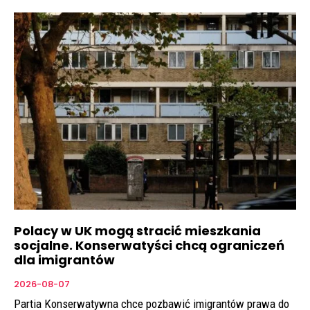
Polacy w UK mogą stracić mieszkania
socjalne. Konserwatyści chcą ograniczeń
dla imigrantów
2026-08-07
Partia Konserwatywna chce pozbawić imigrantów prawa do