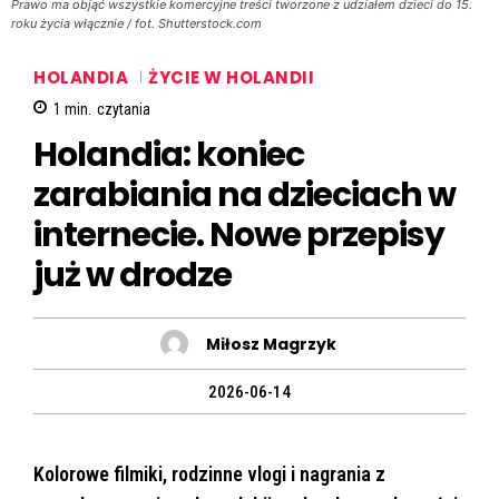
Prawo ma objąć wszystkie komercyjne treści tworzone z udziałem dzieci do 15.
roku życia włącznie / fot. Shutterstock.com
HOLANDIA
ŻYCIE W HOLANDII
1
min.
czytania
Holandia: koniec
zarabiania na dzieciach w
internecie. Nowe przepisy
już w drodze
Miłosz Magrzyk
2026-06-14
Kolorowe filmiki, rodzinne vlogi i nagrania z