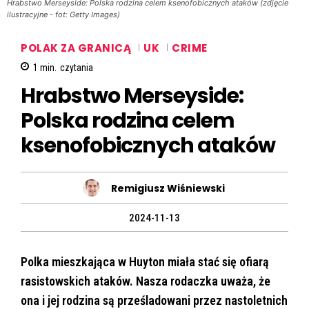
Hrabstwo Merseyside: Polska rodzina celem ksenofobicznych ataków (zdjęcie
ilustracyjne - fot: Getty Images)
POLAK ZA GRANICĄ
UK
CRIME
1
min.
czytania
Hrabstwo Merseyside:
Polska rodzina celem
ksenofobicznych ataków
Remigiusz Wiśniewski
2024-11-13
Polka mieszkająca w Huyton miała stać się ofiarą
rasistowskich ataków. Nasza rodaczka uważa, że
ona i jej rodzina są prześladowani przez nastoletnich