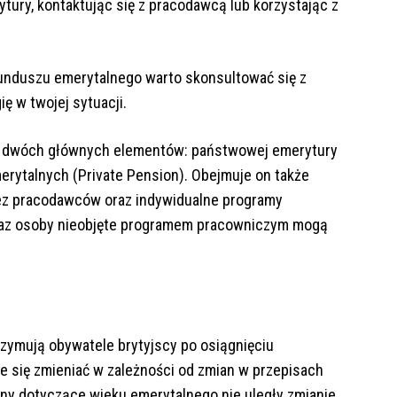
ury, kontaktując się z pracodawcą lub korzystając z
 funduszu emerytalnego warto skonsultować się z
ę w twojej sytuacji.
ę z dwóch głównych elementów: państwowej emerytury
erytalnych (Private Pension). Obejmuje on także
ez pracodawców oraz indywidualne programy
raz osoby nieobjęte programem pracowniczym mogą
zymują obywatele brytyjscy po osiągnięciu
 się zmieniać w zależności od zmian w przepisach
any dotyczące wieku emerytalnego nie uległy zmianie.