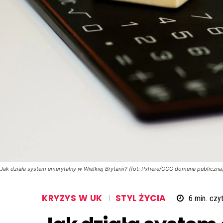
Jak działa system emerytalny w Wielkiej Brytanii? (fot: Pxhere/CCO domena publiczna
KRYZYS W UK
STYL ŻYCIA
6
min.
czyt