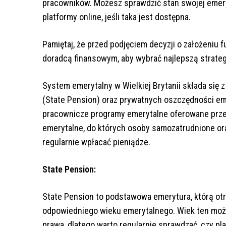
pracowników. Możesz sprawdzić stan swojej emeryt
platformy online, jeśli taka jest dostępna.
Pamiętaj, że przed podjęciem decyzji o założeniu
doradcą finansowym, aby wybrać najlepszą strategi
System emerytalny w Wielkiej Brytanii składa si
(State Pension) oraz prywatnych oszczędności em
pracownicze programy emerytalne oferowane prz
emerytalne, do których osoby samozatrudnione o
regularnie wpłacać pieniądze.
State Pension:
State Pension to podstawowa emerytura, którą otr
odpowiedniego wieku emerytalnego. Wiek ten może
prawa, dlatego warto regularnie sprawdzać, czy pl