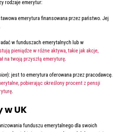
zy rodzaje emerytur:
dstawowa emerytura finansowana przez państwo. Jej
.
ładać w funduszach emerytalnych lub w
stują pieniądze w różne aktywa, takie jak akcje,
ał na twoją przyszłą emeryturę
.
sion
): jest to emerytura oferowana przez pracodawcę.
ytalne, pobierając określony procent z pensji
ryturę
.
y w UK
anizowania funduszu emerytalnego dla swoich