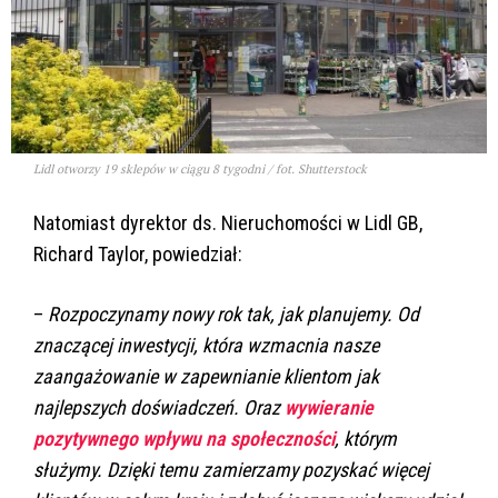
Lidl otworzy 19 sklepów w ciągu 8 tygodni / fot. Shutterstock
Natomiast dyrektor ds. Nieruchomości w Lidl GB,
Richard Taylor, powiedział:
–
Rozpoczynamy nowy rok tak, jak planujemy. Od
znaczącej inwestycji, która wzmacnia nasze
zaangażowanie w zapewnianie klientom jak
najlepszych doświadczeń. Oraz
wywieranie
pozytywnego wpływu na społeczności
, którym
służymy. Dzięki temu zamierzamy pozyskać więcej