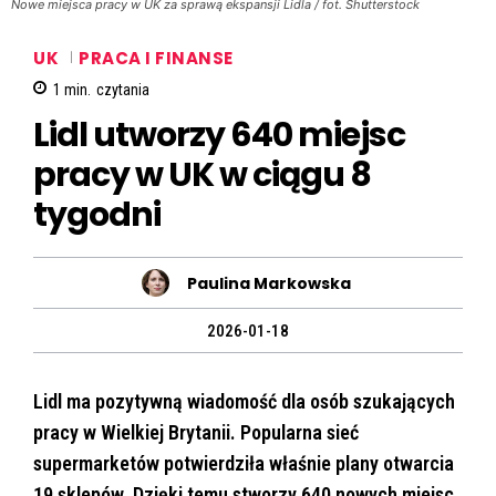
Nowe miejsca pracy w UK za sprawą ekspansji Lidla / fot. Shutterstock
UK
PRACA I FINANSE
1
min.
czytania
Lidl utworzy 640 miejsc
pracy w UK w ciągu 8
tygodni
Paulina Markowska
2026-01-18
Lidl ma pozytywną wiadomość dla osób szukających
pracy w Wielkiej Brytanii. Popularna sieć
supermarketów potwierdziła właśnie plany otwarcia
19 sklepów. Dzięki temu stworzy 640 nowych miejsc