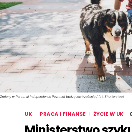
Zmiany w Personal Independence Payment budzą zastrzeżenia / fot. Shutterstock
UK
PRACA I FINANSE
ŻYCIE W UK
Ministerstwo szyk