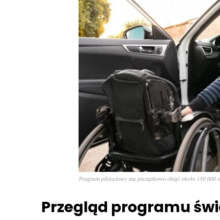
Program pilotażowy ma początkowo objąć około 150 000 os
Przegląd programu św