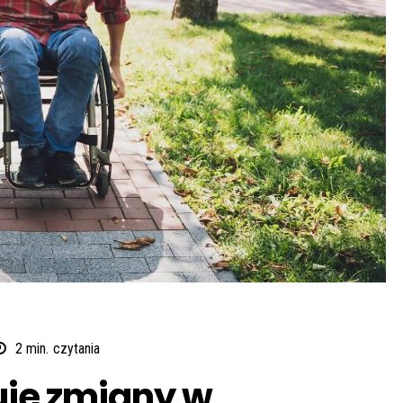
2
min.
czytania
uje zmiany w