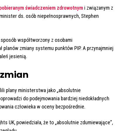
 pobieranym świadczeniem zdrowotnym
i związanym z
 minister ds. osób niepełnosprawnych, Stephen
cy sposób współtworzony z osobami
ał planów zmiany systemu punktów PIP. A przynajmniej
leń jesienią.
 zmian
li plany ministerstwa jako „absolutnie
doprowadzi do podejmowania bardziej niedokładnych
żowania człowieka w oceny bezpośrednie.
Rights UK, powiedziała, że to „absolutnie zdumiewające”,
rzeglądu.