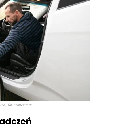
ób / fot. Shutterstock
iadczeń