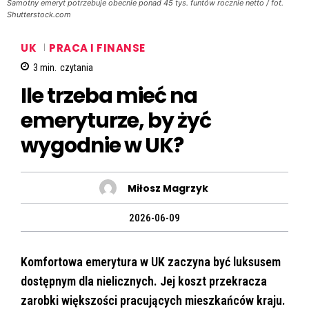
Samotny emeryt potrzebuje obecnie ponad 45 tys. funtów rocznie netto / fot.
Shutterstock.com
UK
PRACA I FINANSE
3
min.
czytania
Ile trzeba mieć na
emeryturze, by żyć
wygodnie w UK?
Miłosz Magrzyk
2026-06-09
Komfortowa emerytura w UK zaczyna być luksusem
dostępnym dla nielicznych. Jej koszt przekracza
zarobki większości pracujących mieszkańców kraju.