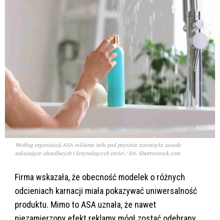
Według organizacji ASA reklama żelu pod prysznic naruszyła zasady
zakazujące obraźliwych i krzywdzących treści / fot. Shutterstock.com
Firma wskazała, że obecność modelek o różnych
odcieniach karnacji miała pokazywać uniwersalność
produktu. Mimo to ASA uznała, że nawet
niezamierzony efekt reklamy mógł zostać odebrany