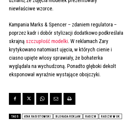
uznano, że zdjęcia modelek prezentowały
niewłaściwe wzorce.
Kampania Marks & Spencer – zdaniem regulatora –
poprzez kadr i dobór stylizacji dodatkowo podkreślała
skrajną
szczupłość modelki
. W reklamach Zary
krytykowano natomiast ujęcia, w których cienie i
ciasno upięte włosy sprawiały, że bohaterka
wyglądała na wychudzoną. Ponadto głęboki dekolt
eksponował wyraźnie wystające obojczyki.
TAGS
ATAK RASISTOWSKI
BLOKADA REKLAM
RASIZM
RASIZM W UK