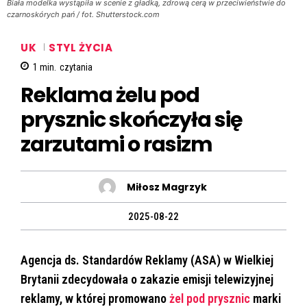
Biała modelka wystąpiła w scenie z gładką, zdrową cerą w przeciwieństwie do
czarnoskórych pań / fot. Shutterstock.com
UK
STYL ŻYCIA
1
min.
czytania
Reklama żelu pod
prysznic skończyła się
zarzutami o rasizm
Miłosz Magrzyk
2025-08-22
Agencja ds. Standardów Reklamy (ASA) w Wielkiej
Brytanii zdecydowała o zakazie emisji telewizyjnej
reklamy, w której promowano
żel pod prysznic
marki