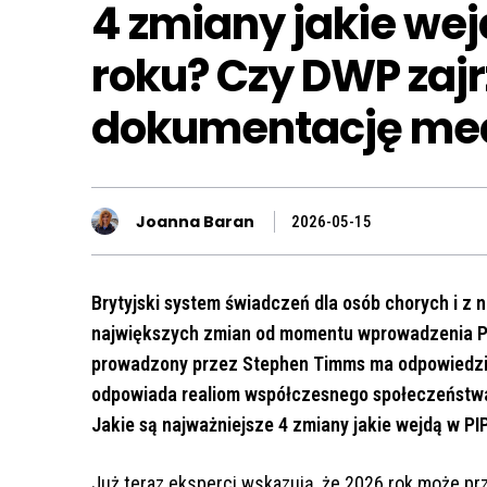
4 zmiany jakie wej
roku? Czy DWP zaj
dokumentację me
Joanna Baran
2026-05-15
Brytyjski system świadczeń dla osób chorych i z
największych zmian od momentu wprowadzenia P
prowadzony przez Stephen Timms ma odpowiedzie
odpowiada realiom współczesnego społeczeństwa i
Jakie są najważniejsze 4 zmiany jakie wejdą w PI
Już teraz eksperci wskazują, że 2026 rok może pr