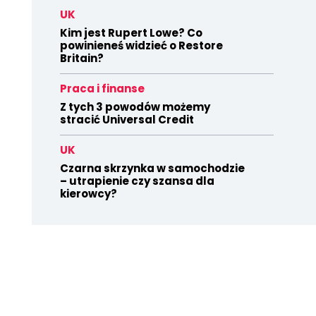
UK
Kim jest Rupert Lowe? Co
powinieneś widzieć o Restore
Britain?
Praca i finanse
Z tych 3 powodów możemy
stracić Universal Credit
UK
Czarna skrzynka w samochodzie
– utrapienie czy szansa dla
kierowcy?