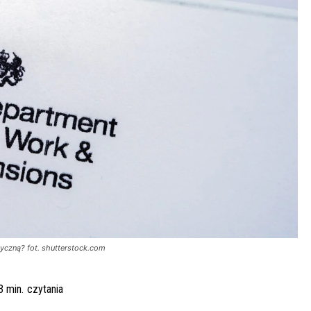
yczną? fot. shutterstock.com
3
min.
czytania