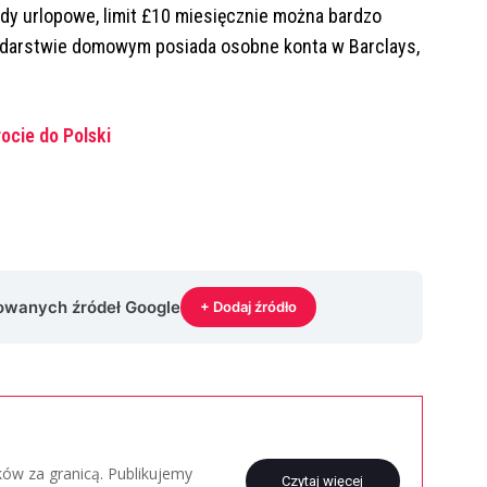
azdy urlopowe, limit £10 miesięcznie można bardzo
odarstwie domowym posiada osobne konta w Barclays,
cie do Polski
rowanych źródeł Google
+ Dodaj źródło
aków za granicą. Publikujemy
Czytaj więcej