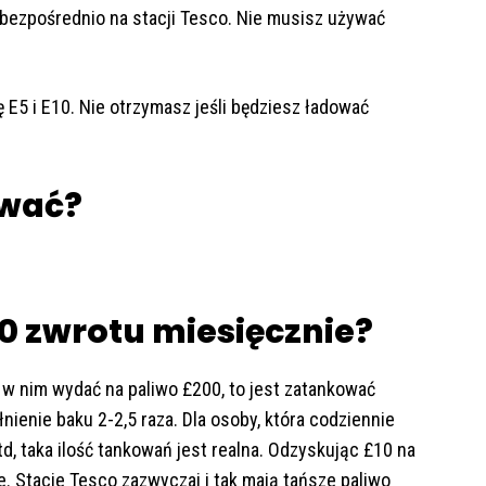
 bezpośrednio na stacji Tesco. Nie musisz używać
 E5 i E10. Nie otrzymasz jeśli będziesz ładować
ować?
10 zwrotu miesięcznie?
w nim wydać na paliwo £200, to jest zatankować
nienie baku 2-2,5 raza. Dla osoby, która codziennie
d, taka ilość tankowań jest realna. Odzyskując £10 na
rze. Stacje Tesco zazwyczaj i tak mają tańsze paliwo