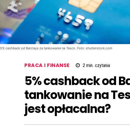
5% cashback od Barclays za tankowanie na Tesco. Foto: shutterstock.com
PRACA I FINANSE
2
min.
czytania
5% cashback od Ba
tankowanie na Tesc
jest opłacalna?