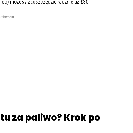
lipiec) możesz zaoszczędzić łącznie aż £30.
rtisement -
tu za paliwo? Krok po