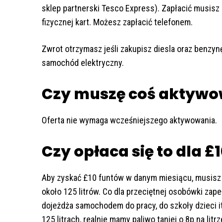
sklep partnerski Tesco Express). Zapłacić musisz
fizycznej kart. Możesz zapłacić telefonem.
Zwrot otrzymasz jeśli zakupisz diesla oraz benzynę
samochód elektryczny.
Czy muszę coś aktyw
Oferta nie wymaga wcześniejszego aktywowania.
Czy opłaca się to dla £
Aby zyskać £10 funtów w danym miesiącu, musisz 
około 125 litrów. Co dla przeciętnej osobówki zapeł
dojeżdża samochodem do pracy, do szkoły dzieci it
125 litrach, realnie mamy paliwo taniej o 8p na lit