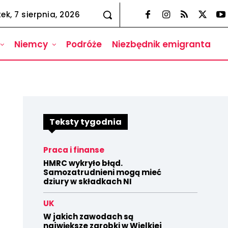
tek, 7 sierpnia, 2026
Niemcy
Podróże
Niezbędnik emigranta
Teksty tygodnia
Praca i finanse
HMRC wykryło błąd.
Samozatrudnieni mogą mieć
dziury w składkach NI
UK
W jakich zawodach są
największe zarobki w Wielkiej