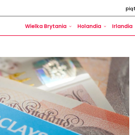
pią
Wielka Brytania
Holandia
Irlandia